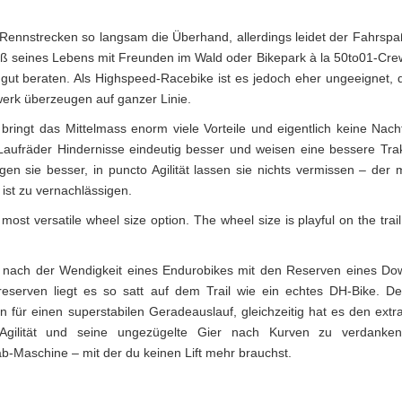
ennstrecken so langsam die Überhand, allerdings leidet der Fahrspa
aß seines Lebens mit Freunden im Wald oder Bikepark à la 50to01-Cr
gut beraten. Als Highspeed-Racebike ist es jedoch eher ungeeignet, 
werk überzeugen auf ganzer Linie.
bringt das Mittelmass enorm viele Vorteile und eigentlich keine Nacht
 Laufräder Hindernisse eindeutig besser und weisen eine bessere Trak
gen sie besser, in puncto Agilität lassen sie nichts vermissen – der 
ist zu vernachlässigen.
most versatile wheel size option. The wheel size is playful on the trai
e nach der Wendigkeit eines Endurobikes mit den Reserven eines Dow
serven liegt es so satt auf dem Trail wie ein echtes DH-Bike. De
 für einen superstabilen Geradeauslauf, gleichzeitig hat es den extr
, Agilität und seine ungezügelte Gier nach Kurven zu verdanke
-Maschine – mit der du keinen Lift mehr brauchst.