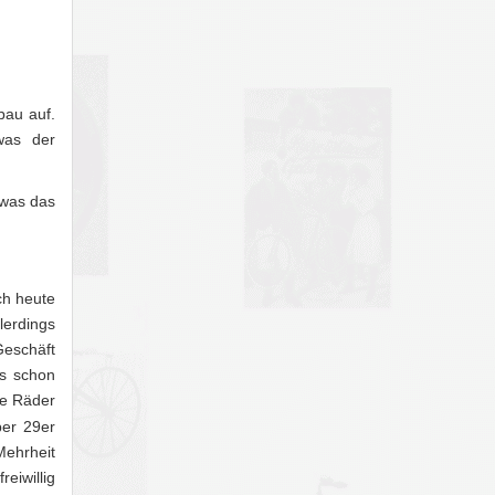
bau auf.
was der
 was das
ch heute
lerdings
Geschäft
es schon
le Räder
ber 29er
Mehrheit
eiwillig