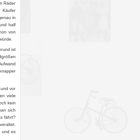
en Räder
r Käufer
genau in
und half
chon von
 würde.
rund ist
adgrößen
 Aufwand
 knapper
 und vor
en viele
och kein
man sich
s fährt?
eraltet.
d und es