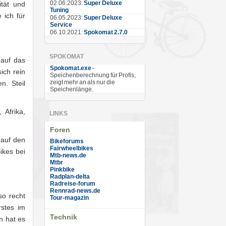
02.06.2023:
Super Deluxe
ität und
Tuning
 ich für
06.05.2023:
Super Deluxe
Service
06.10.2021:
Spokomat 2.7.0
SPOKOMAT
 auf das
Spokomat.exe
-
ich rein
Speichenberechnung für Profis,
zeigt mehr an als nur die
n. Steil
Speichenlänge.
 Afrika,
LINKS
Foren
 auf den
Bikeforums
Fairwheelbikes
ikes bei
Mtb-news.de
Mtbr
Pinkbike
Radplan-delta
Radreise-forum
Rennrad-news.de
so recht
Tour-magazin
stes im
Technik
n hat es