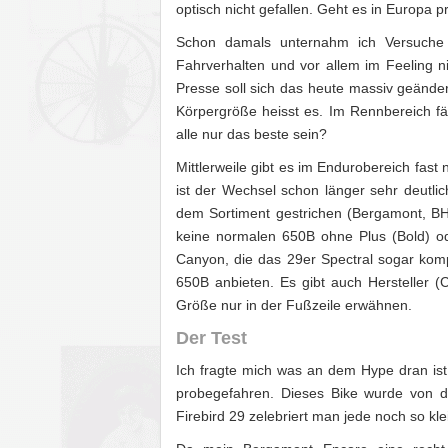
optisch nicht gefallen. Geht es in Europa p
Schon damals unternahm ich Versuche 
Fahrverhalten und vor allem im Feeling ni
Presse soll sich das heute massiv geänder
Körpergröße heisst es. Im Rennbereich fäh
alle nur das beste sein?
Mittlerweile gibt es im Endurobereich fas
ist der Wechsel schon länger sehr deutl
dem Sortiment gestrichen (Bergamont, BH 
keine normalen 650B ohne Plus (Bold) od
Canyon, die das 29er Spectral sogar komp
650B anbieten. Es gibt auch Hersteller 
Größe nur in der Fußzeile erwähnen.
Der Test
Ich fragte mich was an dem Hype dran ist
probegefahren. Dieses Bike wurde von de
Firebird 29 zelebriert man jede noch so kl