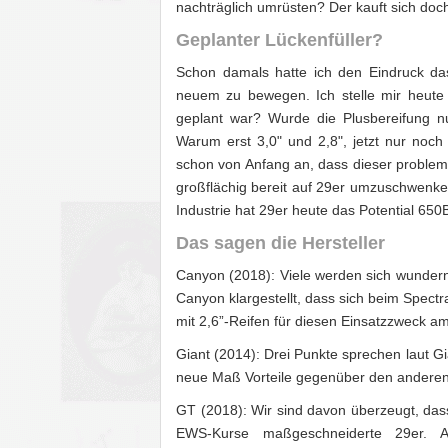
nachträglich umrüsten? Der kauft sich doc
Geplanter Lückenfüller?
Schon damals hatte ich den Eindruck da
neuem zu bewegen. Ich stelle mir heute 
geplant war? Wurde die Plusbereifung n
Warum erst 3,0" und 2,8", jetzt nur noc
schon von Anfang an, dass dieser problem
großflächig bereit auf 29er umzuschwenken
Industrie hat 29er heute das Potential 650
Das sagen die Hersteller
Canyon (2018): Viele werden sich wundern,
Canyon klargestellt, dass sich beim Spect
mit 2,6”-Reifen für diesen Einsatzzweck am
Giant (2014): Drei Punkte sprechen laut Gian
neue Maß Vorteile gegenüber den anderen
GT (2018): Wir sind davon überzeugt, das
EWS-Kurse maßgeschneiderte 29er. Abe