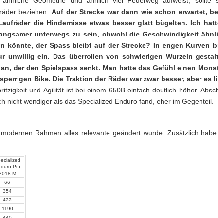
hnliche Geometrie und ähnlich viel Federweg aufweist, sollte s
fräder beziehen.
Auf der Strecke war dann wie schon erwartet, be
aufräder die Hindernisse etwas besser glatt bügelten. Ich hatt
langsamer unterwegs zu sein, obwohl die Geschwindigkeit ähnli
n könnte, der Spass bleibt auf der Strecke? In engen Kurven b
r unwillig ein. Das überrollen von schwierigen Wurzeln gestalt
at an, der den Spielspass senkt. Man hatte das Gefühl einen Mons
perrigen Bike. Die Traktion der Räder war zwar besser, aber es l
itzigkeit und Agilität ist bei einem 650B einfach deutlich höher. Absc
h nicht wendiger als das Specialized Enduro fand, eher im Gegenteil.
modernen Rahmen alles relevante geändert wurde. Zusätzlich habe
ecialized
duro Pro
2018 M
66
354
433
1190
440