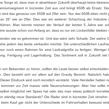
ne Sorge ist, dass man in absehbarer Zukunft überhaupt keine kleiner
emiumsegment in kürzester Zeit aus und bringt 650B als Ersatz. De
lso wird das genauso von 650B auf 29er sein. Nur das 650B eben nicht 
r an 26" wie an 29er. Dies war ein weiterer Schachzug der Industrie 
uführen. Man könnte meinen der Verlauf der letzten 5 Jahre war s
trie wusste schon von Anfang an, dass es nur ein Lückenfüller bleiben
winden wie es gekommen ist. Und das wäre sehr Schade. Der wahre G
strie jedem das beste verkaufen möchte. Die unterschiedlichen Laufr
ter nur noch einen Rahmen für eine Laufradgröße zu fertigen. Weniger
ng, Fertigung und Lagerhaltung. Das Sortiment soll in Zukunft viel
n von Bekannten zu hören, sollten die Leute besser selbst entscheiden
n. Dies bezieht sich vor allem auf den Gravity Bereich. Natürlich hab
Dieser Eindruck wird noch künstlich verstärkt. Viele Hersteller hatten n
kommen zur Zeit massiv viele Neuerscheinungen. Aber hier sollte 
elbst möglichst viel Spass hat oder das man etwas politisch korrekte
ständig neue Standards? Die Räder sind in kürzester Zeit ohnehin v
h beim Kauf gar nicht der Unterschiede im Fahrverhalten bewusst sin