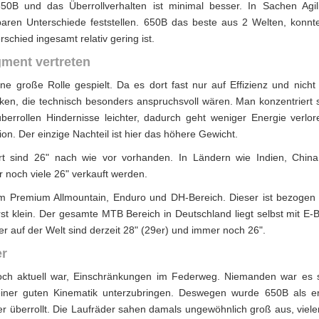
0B und das Überrollverhalten ist minimal besser. In Sachen Agil
aren Unterschiede feststellen. 650B das beste aus 2 Welten, konnte
schied ingesamt relativ gering ist.
gment vertreten
e große Rolle gespielt. Da es dort fast nur auf Effizienz und nicht
en, die technisch besonders anspruchsvoll wären. Man konzentriert s
berrollen Hindernisse leichter, dadurch geht weniger Energie verlore
on. Der einzige Nachteil ist hier das höhere Gewicht.
ort sind 26" nach wie vor vorhanden. In Ländern wie Indien, China,
 noch viele 26" verkauft werden.
 im Premium Allmountain, Enduro und DH-Bereich. Dieser ist bezogen
 klein. Der gesamte MTB Bereich in Deutschland liegt selbst mit E-B
er auf der Welt sind derzeit 28" (29er) und immer noch 26".
er
och aktuell war, Einschränkungen im Federweg. Niemanden war es 
iner guten Kinematik unterzubringen. Deswegen wurde 650B als er
r überrollt. Die Laufräder sahen damals ungewöhnlich groß aus, viele