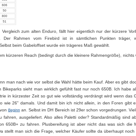
606
50
800
51
m Vergleich zum alten Enduro, fällt hier eigentlich nur der kürzere Vor
er. Der Rahmen vom Firebird ist in sämtlichen Punkten träger, 
 Selbst beim Gabeloffset wurde ein trägeres Maß gewählt.
em kürzeren Reach (bedingt durch die kleinere Rahmengröße), nichts
enn man nach wie vor selbst die Wahl hätte beim Kauf. Aber es gibt do
ikeparks sieht man wirklich gefühlt fast nur noch 650B. Ich habe al
ie in kürzester Zeit so gut wie vollständig verdrängt wird wenn das 
o wie 26" damals. Und damit bin ich nicht allein, in den Foren gibt 
 von
an. Selbst im DH Bereich ist 29er schon vorgedrungen. Vie
Beginn
 fahren, ausgeliefert. Also alles Paletti oder? Standardmäßig sind a
on 650B+ zu fahren. Plusbereifung ist aber nicht das was sich die 
stellt man sich die Frage, welcher Käufer sollte da überhaupt noch fr