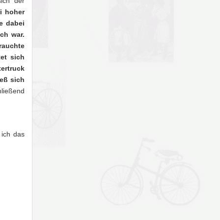
ich der
i hoher
e dabei
ch war.
rauchte
et sich
tertruck
ieß sich
hließend
 ich das