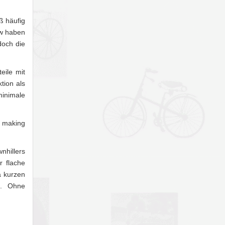
ß häufig
ew haben
doch die
eile mit
tion als
minimale
l making
nhillers
r flache
a kurzen
n. Ohne