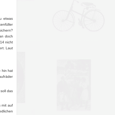
zu etwas
enfüller
sichern?
man doch
14 nicht
rt. Laut
 hin hat
aufräder
 soll das
 mit auf
dlichen