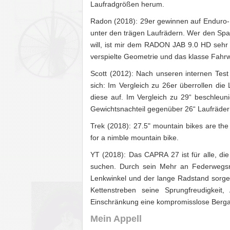
Laufradgrößen herum.
Radon (2018): 29er gewinnen auf Enduro-R
unter den trägen Laufrädern. Wer den Sp
will, ist mir dem RADON JAB 9.0 HD sehr 
verspielte Geometrie und das klasse Fahr
Scott (2012): Nach unseren internen Test 
sich: Im Vergleich zu 26er überrollen die
diese auf. Im Vergleich zu 29“ beschleuni
Gewichtsnachteil gegenüber 26“ Laufräder 
Trek (2018): 27.5" mountain bikes are the 
for a nimble mountain bike.
YT (2018): Das CAPRA 27 ist für alle, di
suchen. Durch sein Mehr an Federwegsre
Lenkwinkel und der lange Radstand sorgen
Kettenstreben seine Sprungfreudigkeit
Einschränkung eine kompromisslose Bergab
Mein Appell