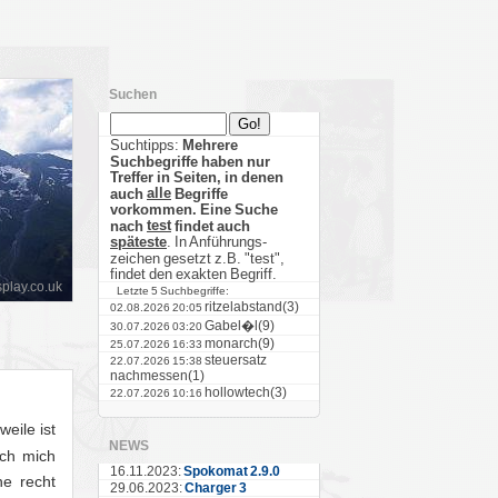
Suchen
Suchtipps:
Mehrere
Suchbegriffe haben nur
Treffer in Seiten, in denen
alle
auch
Begriffe
vorkommen. Eine Suche
test
nach
findet auch
späteste
. In Anführungs-
zeichen gesetzt z.B. "test",
findet den exakten Begriff.
play.co.uk
Letzte 5 Suchbegriffe:
ritzelabstand(3)
02.08.2026 20:05
Gabel�l(9)
30.07.2026 03:20
monarch(9)
25.07.2026 16:33
steuersatz
22.07.2026 15:38
nachmessen(1)
hollowtech(3)
22.07.2026 10:16
rweile ist
NEWS
ich mich
16.11.2023:
Spokomat 2.9.0
ne recht
29.06.2023:
Charger 3