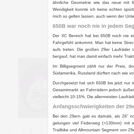
ähnliche Geometrie wie das neue mit 65
Wendigkeit konnte ich keine echten spürb
mich so gelten lassen, auch wenn der Unter
650B war noch nie in jedem Se
Der XC Bereich hat bei 650B noch nie ein
Fahrgefühl ankommt. Man hat keine Streck
aufs treten. Die großen 29er Laufräder ü
bergauf, hat man damit einfach mehr Trakti
Im Billigsegment zählt nur der Preis, d
Südamerika, Russland dürften nach wie vor
Durchgesetzt hat sich 650B bis jetzt nur
Gesamtmarkt an Fahrrädern jedoch äußerst
vielleicht 10-15%. Die allermeisten Laufräd
Anfangsschwierigkeiten der 29
Bei den 29ern gab es damals, als 26" n
gelungen viel Federweg (>130mm) mit e
Trailbike und Allmountain Segment von 29e