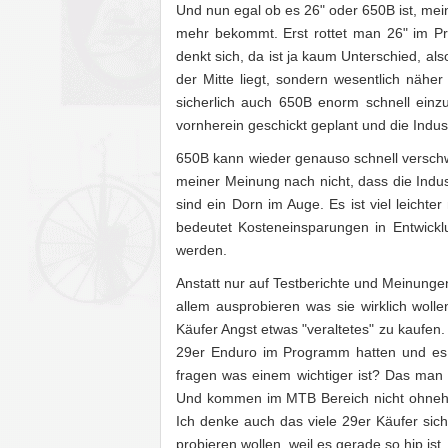
Und nun egal ob es 26" oder 650B ist, mei
mehr bekommt. Erst rottet man 26" im Pr
denkt sich, da ist ja kaum Unterschied, a
der Mitte liegt, sondern wesentlich nähe
sicherlich auch 650B enorm schnell einz
vornherein geschickt geplant und die Indus
650B kann wieder genauso schnell versch
meiner Meinung nach nicht, dass die Indu
sind ein Dorn im Auge. Es ist viel leich
bedeutet Kosteneinsparungen in Entwicklu
werden.
Anstatt nur auf Testberichte und Meinunge
allem ausprobieren was sie wirklich wolle
Käufer Angst etwas "veraltetes" zu kaufen. 
29er Enduro im Programm hatten und es 
fragen was einem wichtiger ist? Das man s
Und kommen im MTB Bereich nicht ohnehin 
Ich denke auch das viele 29er Käufer sic
probieren wollen, weil es gerade so hip ist.