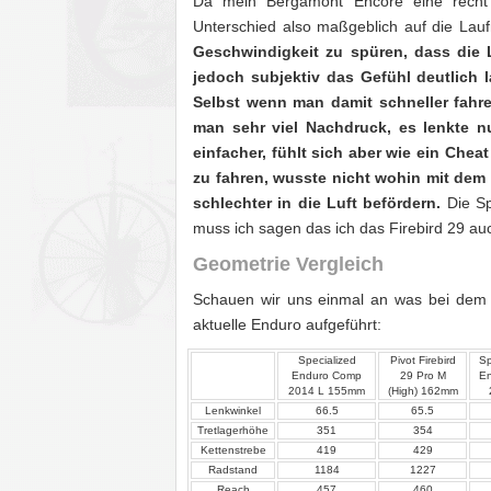
Da mein Bergamont Encore eine recht ä
Unterschied also maßgeblich auf die Lau
Geschwindigkeit zu spüren, dass die L
jedoch subjektiv das Gefühl deutlich 
Selbst wenn man damit schneller fahre
man sehr viel Nachdruck, es lenkte nu
einfacher, fühlt sich aber wie ein Che
zu fahren, wusste nicht wohin mit dem s
schlechter in die Luft befördern.
Die Spr
muss ich sagen das ich das Firebird 29 auc
Geometrie Vergleich
Schauen wir uns einmal an was bei dem 
aktuelle Enduro aufgeführt:
Specialized
Pivot Firebird
Sp
Enduro Comp
29 Pro M
En
2014 L 155mm
(High) 162mm
Lenkwinkel
66.5
65.5
Tretlagerhöhe
351
354
Kettenstrebe
419
429
Radstand
1184
1227
Reach
457
460