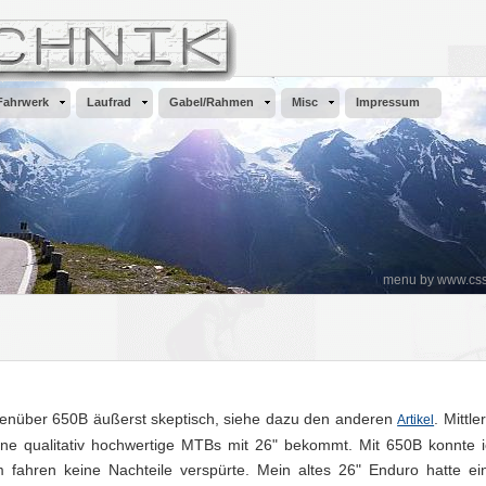
Fahrwerk
Laufrad
Gabel/Rahmen
Misc
Impressum
menu by www.css
enüber 650B äußerst skeptisch, siehe dazu den anderen
. Mittle
Artikel
ne qualitativ hochwertige MTBs mit 26" bekommt. Mit 650B konnte 
 fahren keine Nachteile verspürte. Mein altes 26" Enduro hatte ei