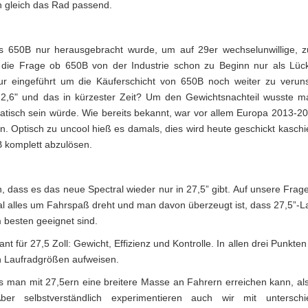
h gleich das Rad passend.
s 650B nur herausgebracht wurde, um auf 29er wechselunwillige, 
die Frage ob 650B von der Industrie schon zu Beginn nur als Lück
ur eingeführt um die Käuferschicht von 650B noch weiter zu verun
h 2,6" und das in kürzester Zeit? Um den Gewichtsnachteil wusste 
atisch sein würde. Wie bereits bekannt, war vor allem Europa 2013-20
. Optisch zu uncool hieß es damals, dies wird heute geschickt kaschie
B komplett abzulösen.
 dass es das neue Spectral wieder nur in 27,5” gibt. Auf unsere Frage
ral alles um Fahrspaß dreht und man davon überzeugt ist, dass 27,5”-L
 besten geeignet sind.
t für 27,5 Zoll: Gewicht, Effizienz und Kontrolle. In allen drei Punkten
 Laufradgrößen aufweisen.
s man mit 27,5ern eine breitere Masse an Fahrern erreichen kann, als
r selbstverständlich experimentieren auch wir mit unterschie