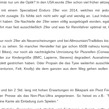
rimär nur um die Optik? In den USA wurde 29er schon viel früher aktzep
mit einem Specialized Enduro 29er von 2014, welches mir jed
cht zusagte. Es fühlte sich nicht sehr agil und wendig an. Laut Indus
t haben. Die Nachteile der 29er seien völlig ausgebügelt worden, ega
rt man fast ausschließlich 29er und was für Rennfahrer optimal ist, 
t nur noch 29er als Neuerscheinungen und bei Allmountain/Trailbikes b
ich zu sehen. So mancher Hersteller hat gar schon 650B nahezu komp
Bikes), nur noch als nachträgliche Umrüstung für Plusreifen (Conway
er zur Kindergröße (BMC, Lapierre, Stevens) degradiert. Ausnahme 
lett gestrichen haben. Oder Propain die das Tyee weiterhin ausschlie
(Centurion, Felt, Knolly) die dem ganzen aus dem Weg gehen wollen
 und bin 2 Std. lang mit hohen Erwartungen im Bikepark ein Pivot Fir
r Presse als das Non-Plus-Ultra angepriesen. So heisst es z.B.: 
eine Kante als Einladung zum Spielen."