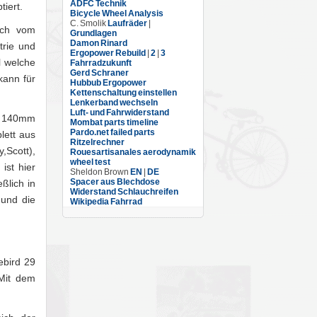
ADFC Technik
tiert.
Bicycle Wheel Analysis
C. Smolik
Laufräder
|
och vom
Grundlagen
Damon Rinard
trie und
Ergopower Rebuild
|
2
|
3
l welche
Fahrradzukunft
Gerd Schraner
kann für
Hubbub Ergopower
Kettenschaltung einstellen
Lenkerband wechseln
Luft- und Fahrwiderstand
is 140mm
Mombat parts timeline
Pardo.net failed parts
lett aus
Ritzelrechner
,Scott),
Rouesartisanales aerodynamik
wheel test
ist hier
Sheldon Brown
EN
|
DE
Spacer aus Blechdose
ßlich in
Widerstand Schlauchreifen
 und die
Wikipedia Fahrrad
ebird 29
"Mit dem