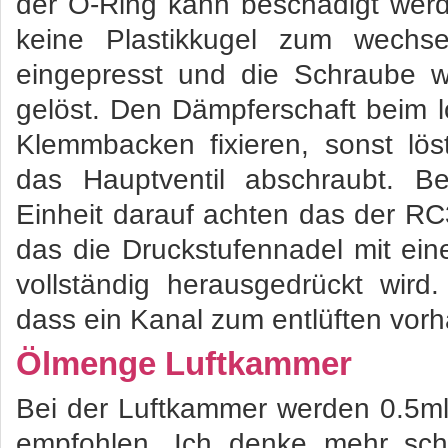
der O-Ring kann beschädigt werd
keine Plastikkugel zum wechsel
eingepresst und die Schraube w
gelöst. Den Dämpferschaft beim 
Klemmbacken fixieren, sonst lö
das Hauptventil abschraubt. 
Einheit darauf achten das der RC
das die Druckstufennadel mit e
vollständig herausgedrückt wird. 
dass ein Kanal zum entlüften vorh
Ölmenge Luftkammer
Bei der Luftkammer werden 0.5m
empfohlen. Ich denke mehr sch