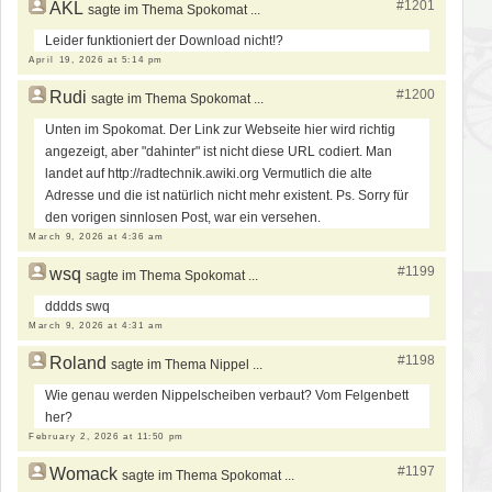
#1201
AKL
sagte im Thema Spokomat ...
Leider funktioniert der Download nicht!?
April 19, 2026 at 5:14 pm
#1200
Rudi
sagte im Thema Spokomat ...
Unten im Spokomat. Der Link zur Webseite hier wird richtig
angezeigt, aber "dahinter" ist nicht diese URL codiert. Man
landet auf http://radtechnik.awiki.org Vermutlich die alte
Adresse und die ist natürlich nicht mehr existent. Ps. Sorry für
den vorigen sinnlosen Post, war ein versehen.
March 9, 2026 at 4:36 am
#1199
wsq
sagte im Thema Spokomat ...
dddds swq
March 9, 2026 at 4:31 am
#1198
Roland
sagte im Thema Nippel ...
Wie genau werden Nippelscheiben verbaut? Vom Felgenbett
her?
February 2, 2026 at 11:50 pm
#1197
Womack
sagte im Thema Spokomat ...