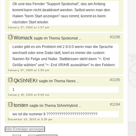
Oh und das Fenster "Support Spokomat", das am Anfang
kommt kann nicht deaktiviert werden. Selbst wenn man den
Haken "beim Start anzeigen" raus nimmt, kommt es beim
nächsten Start wieder.
January 27, 2026 at 1:57 pm
#1196
Womack
sagte im Thema Spokomat ...
Leider gibt es ein Problem mit 2.9.0.0 wenn man die Sprache
wechselt oder eine Datei lädt, leert es immer die custom
Namen für Felge und Nabe. Stattdessen steht dann "<- Erst
Größe wählen" und "<- Erst VR/HR auswählen" in den Feldern.
January 27, 2026 at 1:56 pm
#1195
QkShNEKr
sagte im Thema News ...
1
January 18, 2026 at 6:09 am
#1194
torsten
sagte im Thema SlAmrHybrid ...
wo ist die nummer 9 ????????????????????????
December 10, 2025 at 5:29 pm