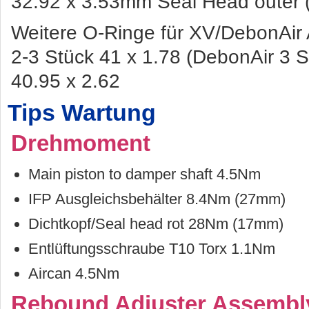
32.92 x 3.53mm Seal Head outer 
Weitere O-Ringe für XV/DebonAir 
2-3 Stück 41 x 1.78 (DebonAir 3 S
40.95 x 2.62
Tips Wartung
Drehmoment
Main piston to damper shaft 4.5Nm
IFP Ausgleichsbehälter 8.4Nm (27mm)
Dichtkopf/Seal head rot 28Nm (17mm)
Entlüftungsschraube T10 Torx 1.1Nm
Aircan 4.5Nm
Rebound Adjuster Assembl