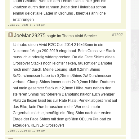
kaum Gelände ,wen ich den Lenker stark lenke geht ein
knartzen durch den rahmen ,habe den Hinterbau schon
einmal gelöst alle Lager in Ordnung , bliebt es ähnliche
Erfahrungen
June 23, 2026 at 2:03 pm
#1202
JoeMan29275
sagte im Thema Vivid Service ...
Ich habe einen Vivid R2C Coil 2014 216x63mm in ein
Nukeproof Mega 290 2019 eingebaut. Beim Crossover Stack
muss ich eindeutig widersprechen: Da die Face Shims eines
Crossover Stacks noch leichter flexen, rauscht der Dämpfer
noch mehr durch. Meine Lösung: statt 0,2mm Shims
3x/Durchmesser habe ich 0,25mm Shims 2x/ Durchmesser
verbaut, Clamp Shims immer noch 2x 0,2mm Höhe. Dadurch
hat mein gesamter Stack nur 2,9mm Höhe, was neben den
steiferen Shims mit höherem Dämpfungsfaktor auch weniger
Platz zu flexen lässt bis zur Rate Plate. Perfekt abgestimmt auf
das Bike, kein Durchrauschen mehr. Wer noch mehr
Gegenhalt möchte, benötigt ein Ring Shim nach der ersten
Etage der Face Shims mit dem größten OD, um Preload zu
erzeugen, KEINEN Crossover!
June 7, 2026 at 10:59 am