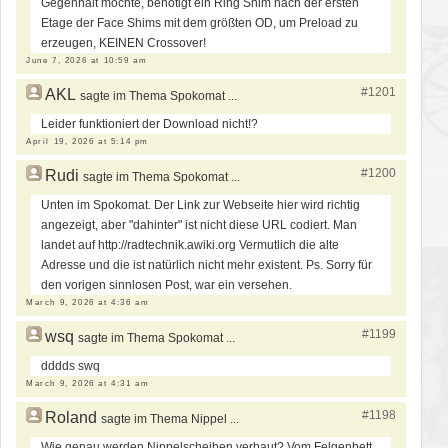
Gegenhalt möchte, benötigt ein Ring Shim nach der ersten
Etage der Face Shims mit dem größten OD, um Preload zu
erzeugen, KEINEN Crossover!
June 7, 2026 at 10:59 am
#1201
AKL
sagte im Thema Spokomat ...
Leider funktioniert der Download nicht!?
April 19, 2026 at 5:14 pm
#1200
Rudi
sagte im Thema Spokomat ...
Unten im Spokomat. Der Link zur Webseite hier wird richtig
angezeigt, aber "dahinter" ist nicht diese URL codiert. Man
landet auf http://radtechnik.awiki.org Vermutlich die alte
Adresse und die ist natürlich nicht mehr existent. Ps. Sorry für
den vorigen sinnlosen Post, war ein versehen.
March 9, 2026 at 4:36 am
#1199
wsq
sagte im Thema Spokomat ...
dddds swq
March 9, 2026 at 4:31 am
#1198
Roland
sagte im Thema Nippel ...
Wie genau werden Nippelscheiben verbaut? Vom Felgenbett