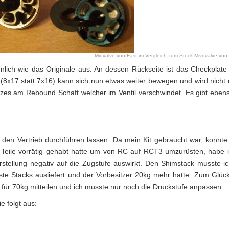
Midvalve von Fast im Vergleich zum Stock Mivdvalve vo
nlich wie das Originale aus. An dessen Rückseite ist das Checkplate
 (8x17 statt 7x16) kann sich nun etwas weiter bewegen und wird nicht
zes am Rebound Schaft welcher im Ventil verschwindet. Es gibt eben
en Vertrieb durchführen lassen. Da mein Kit gebraucht war, konnte
 Teile vorrätig gehabt hatte um von RC auf RCT3 umzurüsten, habe 
stellung negativ auf die Zugstufe auswirkt. Den Shimstack musste ic
e Stacks ausliefert und der Vorbesitzer 20kg mehr hatte. Zum Glüc
für 70kg mitteilen und ich musste nur noch die Druckstufe anpassen.
e folgt aus: