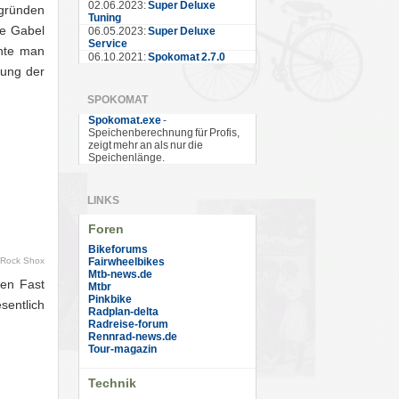
02.06.2023:
Super Deluxe
sgründen
Tuning
ie Gabel
06.05.2023:
Super Deluxe
Service
nnte man
06.10.2021:
Spokomat 2.7.0
dung der
SPOKOMAT
Spokomat.exe
-
Speichenberechnung für Profis,
zeigt mehr an als nur die
Speichenlänge.
LINKS
Foren
Bikeforums
n Rock Shox
Fairwheelbikes
Mtb-news.de
den Fast
Mtbr
Pinkbike
sentlich
Radplan-delta
Radreise-forum
Rennrad-news.de
Tour-magazin
Technik