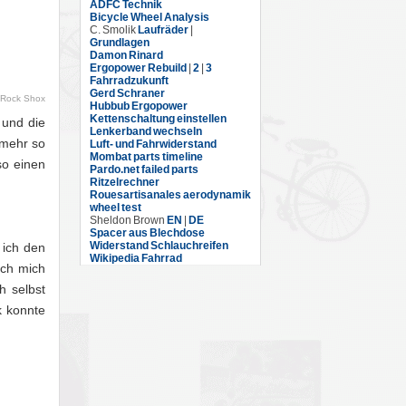
ADFC Technik
Bicycle Wheel Analysis
C. Smolik
Laufräder
|
Grundlagen
Damon Rinard
Ergopower Rebuild
|
2
|
3
Fahrradzukunft
Gerd Schraner
n Rock Shox
Hubbub Ergopower
Kettenschaltung einstellen
 und die
Lenkerband wechseln
 mehr so
Luft- und Fahrwiderstand
Mombat parts timeline
so einen
Pardo.net failed parts
Ritzelrechner
Rouesartisanales aerodynamik
wheel test
Sheldon Brown
EN
|
DE
Spacer aus Blechdose
Widerstand Schlauchreifen
 ich den
Wikipedia Fahrrad
ich mich
h selbst
k konnte