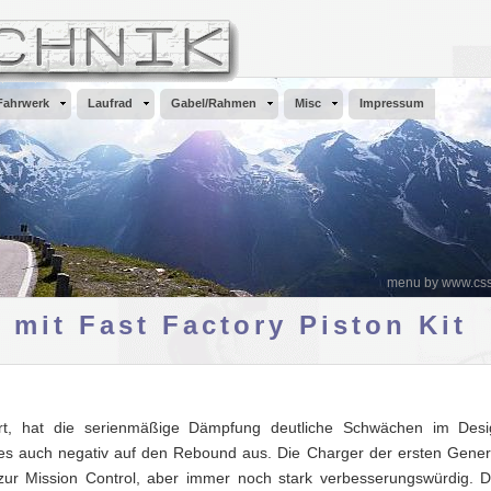
Fahrwerk
Laufrad
Gabel/Rahmen
Misc
Impressum
menu by www.css
mit Fast Factory Piston Kit
ärt, hat die serienmäßige Dämpfung deutliche Schwächen im Des
dies auch negativ auf den Rebound aus. Die Charger der ersten Genera
h zur Mission Control, aber immer noch stark verbesserungswürdig. 