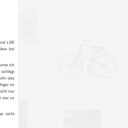
 und LSR
lten bei
unte ich
 schlägt
mehr das
higer im
icht nur
e war zu
ar nicht