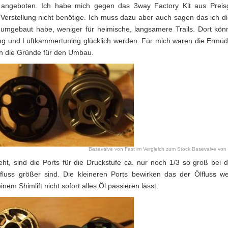
9€ angeboten. Ich habe mich gegen das 3way Factory Kit aus Prei
 Verstellung nicht benötige. Ich muss dazu aber auch sagen das ich d
 umgebaut habe, weniger für heimische, langsamere Trails. Dort kö
kung und Luftkammertuning glücklich werden. Für mich waren die Ermü
en die Gründe für den Umbau.
Basevalve von Fast im Vergleich zum Stock Basevalve vo
t, sind die Ports für die Druckstufe ca. nur noch 1/3 so groß bei 
luss größer sind. Die kleineren Ports bewirken das der Ölfluss we
nem Shimlift nicht sofort alles Öl passieren lässt.