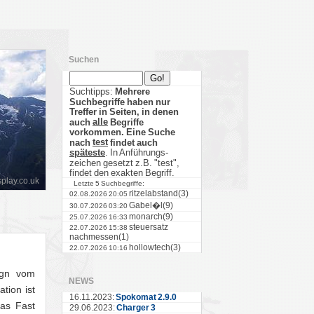
Suchen
Suchtipps:
Mehrere
Suchbegriffe haben nur
Treffer in Seiten, in denen
alle
auch
Begriffe
vorkommen. Eine Suche
test
nach
findet auch
späteste
. In Anführungs-
zeichen gesetzt z.B. "test",
findet den exakten Begriff.
play.co.uk
Letzte 5 Suchbegriffe:
ritzelabstand(3)
02.08.2026 20:05
Gabel�l(9)
30.07.2026 03:20
monarch(9)
25.07.2026 16:33
steuersatz
22.07.2026 15:38
nachmessen(1)
hollowtech(3)
22.07.2026 10:16
ign vom
NEWS
tion ist
16.11.2023:
Spokomat 2.9.0
Das Fast
29.06.2023:
Charger 3