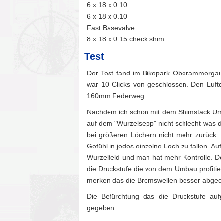
6 x 18 x 0.10
6 x 18 x 0.10
Fast Basevalve
8 x 18 x 0.15 check shim
Test
Der Test fand im Bikepark Oberammergau 
war 10 Clicks von geschlossen. Den Luft
160mm Federweg.
Nachdem ich schon mit dem Shimstack Umba
auf dem "Wurzelsepp" nicht schlecht was da
bei größeren Löchern nicht mehr zurück.
Gefühl in jedes einzelne Loch zu fallen. A
Wurzelfeld und man hat mehr Kontrolle. Der
die Druckstufe die von dem Umbau profitie
merken das die Bremswellen besser abge
Die Befürchtung das die Druckstufe auf
gegeben.