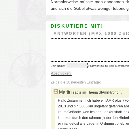
Normalerweise müsste man annehmen das b
und sich die Gabel etwas weniger lebendig 
DISKUTIERE MIT!
ANTWORTEN (MAX 1000 ZEI
Dein Name:
Passwort(nur für Admin erforderlic
Zeige die 10 neuesten Einträge:
Martin
sagte im Thema SlAmrHybrid ...
Hallo Zusammen! Ich habe ein AMR plus 7700
2013 und bin 300ß km ungefähr gefahren abe
kaum Gelände ,wen ich den Lenker stark lenk
knartzen durch den rahmen ,habe den Hinte
einmal gelöst alle Lager in Ordnung , bliebt e