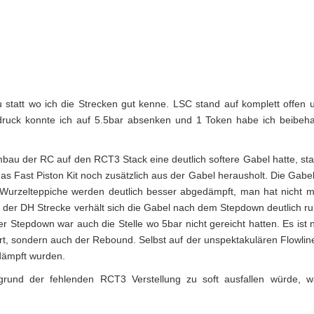
statt wo ich die Strecken gut kenne. LSC stand auf komplett offen
druck konnte ich auf 5.5bar absenken und 1 Token habe ich beibeha
u der RC auf den RCT3 Stack eine deutlich softere Gabel hatte, sta
s Fast Piston Kit noch zusätzlich aus der Gabel herausholt. Die Gabel
 Wurzelteppiche werden deutlich besser abgedämpft, man hat nicht 
uf der DH Strecke verhält sich die Gabel nach dem Stepdown deutlich ru
 Stepdown war auch die Stelle wo 5bar nicht gereicht hatten. Es ist n
rt, sondern auch der Rebound. Selbst auf der unspektakulären Flowlin
dämpft wurden.
grund der fehlenden RCT3 Verstellung zu soft ausfallen würde, w