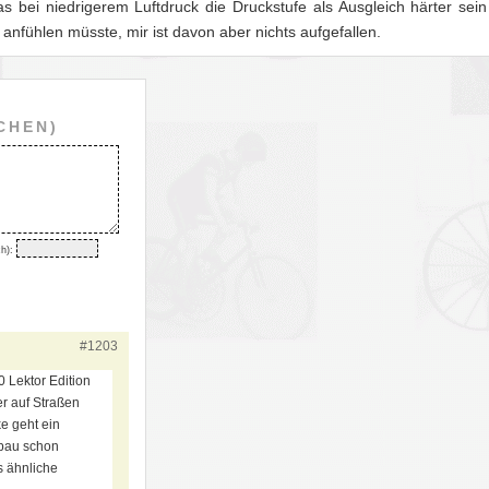
ei niedrigerem Luftdruck die Druckstufe als Ausgleich härter sei
anfühlen müsste, mir ist davon aber nichts aufgefallen.
CHEN)
h):
#1203
 Lektor Edition
r auf Straßen
e geht ein
rbau schon
s ähnliche