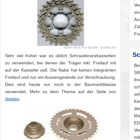
Ve
si
Au
Zä
Fo
Spider Dura Ace (Quelle: Sudibe.de)
Sc
Sehr viel früher war es üblich Schraubkranzkassetten
zu verwenden, bei denen der Träger inkl. Freilauf mit
Be
auf der Kassette saß. Die Nabe hat keinen integrierten
SR
Freilauf und nur ein Aussengewinde zur Verschraubung.
ih
Dies wird heute nur noch in der Baumarktklasse
sc
verwendet. Mehr zu dem Thema auf der Seite von
se
.
Sheldon
Ke
di
Ma
ED
Ve
mi