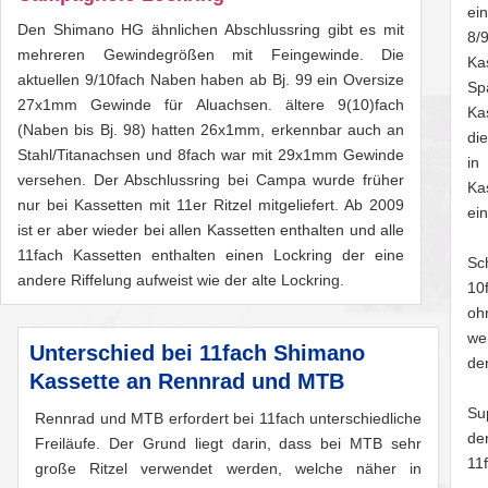
ei
Den Shimano HG ähnlichen Abschlussring gibt es mit
8/
mehreren Gewindegrößen mit Feingewinde. Die
Ka
aktuellen 9/10fach Naben haben ab Bj. 99 ein Oversize
Sp
27x1mm Gewinde für Aluachsen. ältere 9(10)fach
Ka
(Naben bis Bj. 98) hatten 26x1mm, erkennbar auch an
di
Stahl/Titanachsen und 8fach war mit 29x1mm Gewinde
in
versehen. Der Abschlussring bei Campa wurde früher
Ka
nur bei Kassetten mit 11er Ritzel mitgeliefert. Ab 2009
ei
ist er aber wieder bei allen Kassetten enthalten und alle
11fach Kassetten enthalten einen Lockring der eine
Sc
andere Riffelung aufweist wie der alte Lockring.
10
oh
we
Unterschied bei 11fach Shimano
de
Kassette an Rennrad und MTB
Su
Rennrad und MTB erfordert bei 11fach unterschiedliche
de
Freiläufe. Der Grund liegt darin, dass bei MTB sehr
11
große Ritzel verwendet werden, welche näher in