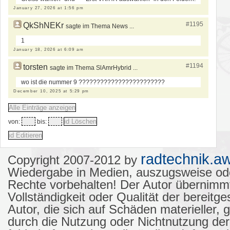
January 27, 2026 at 1:56 pm
#1195
QkShNEKr
sagte im Thema News ...
1
January 18, 2026 at 6:09 am
#1194
torsten
sagte im Thema SlAmrHybrid ...
wo ist die nummer 9 ????????????????????????
December 10, 2025 at 5:29 pm
von:
bis:
radtechnik.aw
Copyright 2007-2012 by
Wiedergabe in Medien, auszugsweise od
Rechte vorbehalten! Der Autor übernimmt k
Vollständigkeit oder Qualität der bereit
Autor, die sich auf Schäden materieller, 
durch die Nutzung oder Nichtnutzung de