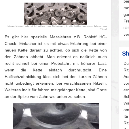
be
me
ga
Fr
Neue Kette hebt sich bei leichter Belastung in die Höhe am verschlissenen
si
Ritzel
ve
Es gibt hier spezielle Messlehren z.B. Rohloff HG-
Check. Einfacher ist es mit etwas Erfahrung bei einer
neuen Kette darauf zu achten, ob sich die Kette von
Sh
den Zähnen abhebt. Man erkennt es natürlich auch
recht schnell bei einer Probefahrt mit höherer Last,
Du
wenn die Kette einfach durchrutscht. Eine
Ri
Haifischzahnbildung lässt sich bei den kurzen Zähnen
Au
nicht unbedingt erkennen, bei verschlissenen Ritzeln.
vo
Weiteres Indiz für fahren mit gelängter Kette, sind Grate
er
an der Spitze vom Zahn wie unten zu sehen.
Sc
Win
am
fü
Ri