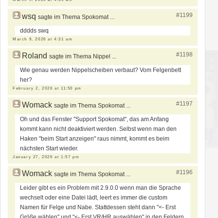
#1199
wsq
sagte im Thema Spokomat ...
dddds swq
March 9, 2026 at 4:31 am
#1198
Roland
sagte im Thema Nippel ...
Wie genau werden Nippelscheiben verbaut? Vom Felgenbett
her?
February 2, 2026 at 11:50 pm
#1197
Womack
sagte im Thema Spokomat ...
Oh und das Fenster "Support Spokomat", das am Anfang
kommt kann nicht deaktiviert werden. Selbst wenn man den
Haken "beim Start anzeigen" raus nimmt, kommt es beim
nächsten Start wieder.
January 27, 2026 at 1:57 pm
#1196
Womack
sagte im Thema Spokomat ...
Leider gibt es ein Problem mit 2.9.0.0 wenn man die Sprache
wechselt oder eine Datei lädt, leert es immer die custom
Namen für Felge und Nabe. Stattdessen steht dann "<- Erst
Größe wählen" und "<- Erst VR/HR auswählen" in den Feldern.