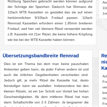
Richtung Speichen gebracht werden können aufgrund
An
der Schräge der Speichen. Dadurch hat Shimano die
11
11fach MTB Kassetten so gestaltet das sie auf einen
1m
herkömmlichen 9/10fach Freilauf passen. 11fach
Rennrad Kassetten erfordern einen 1.85mm breiteren
Freilauf, weil hier viel kleinere Ritzel verwendet werden
z.B. Kassette mit 21er Ritzel, die keine höhere Kröpfung
wie bei bei der MTB Kassette haben können.
Übersetzungsbandbreite Rennrad
Re
ni
Dies ist ein Thema bei dem man keine pauschalen
Ka
Antworten geben kann, da jeder Fahrer anders ist und
auch die örtlichen Gegebenheiten verschieden sind.
Ac
Jedoch gilt, je mehr Ritzel die Kassette hat, desto
Fr
feinstufiger kann sie ausfallen. Insbesondere bei den
ve
kleinen Ritzeln, ist ein 1er Schritt von Vorteil bei hohen
br
Geschwindigkeiten. Ab dem mittleren Ritzel hat man
ni
dann Schaltschritte von 2-3 Zähnen. Je langsamer die
Fr