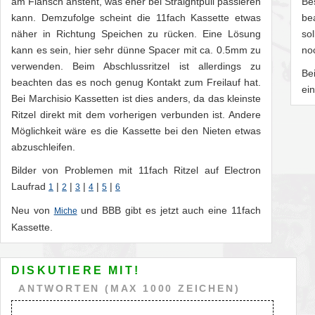
am Flansch ansteht, was eher bei Straightpull passieren
Be
kann. Demzufolge scheint die 11fach Kassette etwas
be
näher in Richtung Speichen zu rücken. Eine Lösung
so
kann es sein, hier sehr dünne Spacer mit ca. 0.5mm zu
noc
verwenden. Beim Abschlussritzel ist allerdings zu
Be
beachten das es noch genug Kontakt zum Freilauf hat.
ei
Bei Marchisio Kassetten ist dies anders, da das kleinste
Ritzel direkt mit dem vorherigen verbunden ist. Andere
Möglichkeit wäre es die Kassette bei den Nieten etwas
abzuschleifen.
Bilder von Problemen mit 11fach Ritzel auf Electron
Laufrad
|
|
|
|
|
1
2
3
4
5
6
Neu von
und BBB gibt es jetzt auch eine 11fach
Miche
Kassette.
DISKUTIERE MIT!
ANTWORTEN (MAX 1000 ZEICHEN)