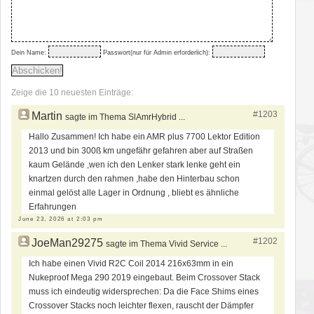
Dein Name:
Passwort(nur für Admin erforderlich):
Zeige die 10 neuesten Einträge:
#1203
Martin
sagte im Thema SlAmrHybrid ...
Hallo Zusammen! Ich habe ein AMR plus 7700 Lektor Edition
2013 und bin 300ß km ungefähr gefahren aber auf Straßen
kaum Gelände ,wen ich den Lenker stark lenke geht ein
knartzen durch den rahmen ,habe den Hinterbau schon
einmal gelöst alle Lager in Ordnung , bliebt es ähnliche
Erfahrungen
June 23, 2026 at 2:03 pm
#1202
JoeMan29275
sagte im Thema Vivid Service ...
Ich habe einen Vivid R2C Coil 2014 216x63mm in ein
Nukeproof Mega 290 2019 eingebaut. Beim Crossover Stack
muss ich eindeutig widersprechen: Da die Face Shims eines
Crossover Stacks noch leichter flexen, rauscht der Dämpfer