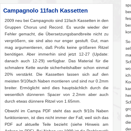
sp
Campagnolo 11fach Kassetten
be
fe
2009 neu bei Campagnolo sind 11fach Kassetten in den
be
Gruppen Chorus und Record. Es wurde wieder der
ko
Fehler gemacht, die Übersetzungsbandbreite nicht zu
vergrößern, sie sind also nur enger gestuft. Gut, man
So
mag argumentieren, daß Profis keine größeren Ritzel
se
benötigen. Aber immerhin sind jetzt 12-27 (Update:
ma
danach auch 12-29) verfügbar. Das Material für die
Sc
schmalere Kette wurde sicherheitshalber schon einmal
wo
20% verstärkt. Die Kassetten lassen sich auf den
ic
meisten 9/10fach Naben montieren und sind nur 0.2mm
Ko
breiter. Ermöglicht wird dies hauptsächlich durch die
ka
wesentlich dünneren Spacer von 2.2mm aber auch
he
durch etwas dünnere Ritzel von 1.65mm.
Sc
gr
Obwohl im Campa PDF steht das auch 9/10s Naben
de
funktionieren, ist dies nicht immer der Fall, weil sich das
di
PDF auf aktuelle Teile bezieht (siehe Hinweis am
den