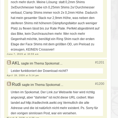
noch mehr durch. Meine Lösung: statt 0,2mm Shims
3x/Durchmesser habe ich 0,25mm Shims 2x/ Durchmesser
verbaut, Clamp Shims immer noch 2x 0,2mm Höhe. Dadurch
hat mein gesamter Stack nur 2,9mm Höhe, was neben den
steiferen Shims mit höherem Dämpfungsfaktor auch weniger
Platz zu flexen lässt bis zur Rate Plate. Perfekt abgestimmt auf
das Bike, kein Durchrauschen mehr. Wer noch mehr
Gegenhalt möchte, benötigt ein Ring Shim nach der ersten
Etage der Face Shims mit dem größten OD, um Preload zu
erzeugen, KEINEN Crossover!
June 7, 2026 at 10:59 am
#1201
AKL
sagte im Thema Spokomat ...
Leider funktioniert der Download nicht!?
April 19, 2026 at 5:14 pm
#1200
Rudi
sagte im Thema Spokomat ...
Unten im Spokomat. Der Link zur Webseite hier wird richtig
angezeigt, aber "dahinter" ist nicht diese URL codiert. Man
landet auf http://radtechnik.awiki.org Vermutlich die alte
Adresse und die ist natürlich nicht mehr existent. Ps. Sorry für
den vorigen sinnlosen Post, war ein versehen.
March 9, 2026 at 4:36 am