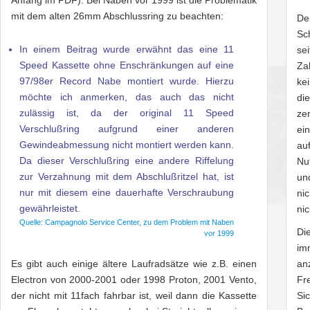
Anfang im PDF). Bei Naben vor 1999 ist die Problematik
mit dem alten 26mm Abschlussring zu beachten:
De
Sc
In einem Beitrag wurde erwähnt das eine 11
se
Speed Kassette ohne Enschränkungen auf eine
Za
97/98er Record Nabe montiert wurde. Hierzu
ke
möchte ich anmerken, das auch das nicht
di
zulässig ist, da der original 11 Speed
ze
Verschlußring aufgrund einer anderen
ei
Gewindeabmessung nicht montiert werden kann.
au
Da dieser Verschlußring eine andere Riffelung
Nu
zur Verzahnung mit dem Abschlußritzel hat, ist
un
nur mit diesem eine dauerhafte Verschraubung
ni
gewährleistet.
ni
Di
im
Es gibt auch einige ältere Laufradsätze wie z.B. einen
an
Electron von 2000-2001 oder 1998 Proton, 2001 Vento,
Fr
der nicht mit 11fach fahrbar ist, weil dann die Kassette
Si