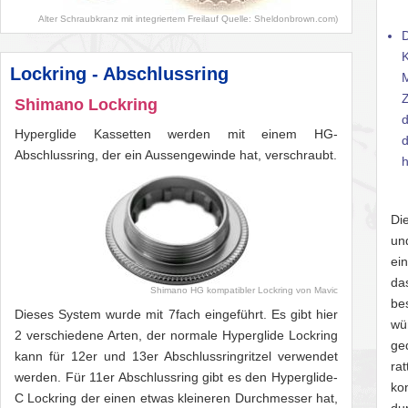
Alter Schraubkranz mit integriertem Freilauf Quelle: Sheldonbrown.com)
K
Lockring - Abschlussring
Z
Shimano Lockring
d
Hyperglide Kassetten werden mit einem HG-
d
Abschlussring, der ein Aussengewinde hat, verschraubt.
h
Di
un
ei
da
Shimano HG kompatibler Lockring von Mavic
be
Dieses System wurde mit 7fach eingeführt. Es gibt hier
wü
2 verschiedene Arten, der normale Hyperglide Lockring
ge
kann für 12er und 13er Abschlussringritzel verwendet
ra
werden. Für 11er Abschlussring gibt es den Hyperglide-
ko
C Lockring der einen etwas kleineren Durchmesser hat,