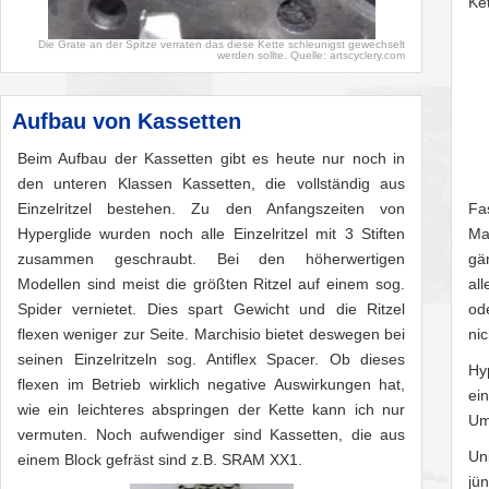
Ket
Die Grate an der Spitze verraten das diese Kette schleunigst gewechselt
werden sollte. Quelle: artscyclery.com
Aufbau von Kassetten
Beim Aufbau der Kassetten gibt es heute nur noch in
den unteren Klassen Kassetten, die vollständig aus
Einzelritzel bestehen. Zu den Anfangszeiten von
Fa
Hyperglide wurden noch alle Einzelritzel mit 3 Stiften
Ma
zusammen geschraubt. Bei den höherwertigen
gä
Modellen sind meist die größten Ritzel auf einem sog.
all
Spider vernietet. Dies spart Gewicht und die Ritzel
od
flexen weniger zur Seite. Marchisio bietet deswegen bei
nic
seinen Einzelritzeln sog. Antiflex Spacer. Ob dieses
Hy
flexen im Betrieb wirklich negative Auswirkungen hat,
ei
wie ein leichteres abspringen der Kette kann ich nur
Um
vermuten. Noch aufwendiger sind Kassetten, die aus
Un
einem Block gefräst sind z.B. SRAM XX1.
jü