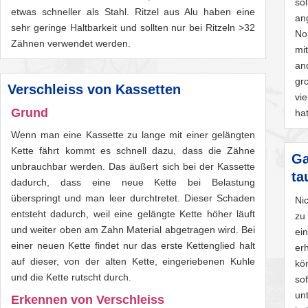
so
etwas schneller als Stahl. Ritzel aus Alu haben eine
an
sehr geringe Haltbarkeit und sollten nur bei Ritzeln >32
No
Zähnen verwendet werden.
mi
an
gr
Verschleiss von Kassetten
vie
Grund
ha
Wenn man eine Kassette zu lange mit einer gelängten
Kette fährt kommt es schnell dazu, dass die Zähne
Ga
unbrauchbar werden. Das äußert sich bei der Kassette
ta
dadurch, dass eine neue Kette bei Belastung
überspringt und man leer durchtretet. Dieser Schaden
Ni
entsteht dadurch, weil eine gelängte Kette höher läuft
zu
und weiter oben am Zahn Material abgetragen wird. Bei
ei
einer neuen Kette findet nur das erste Kettenglied halt
er
auf dieser, von der alten Kette, eingeriebenen Kuhle
kö
und die Kette rutscht durch.
s
un
Erkennen von Verschleiss