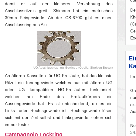
du
damit er auf der kleineren Verzahnung des
De
Abschlussritzels greift. Shimano hat ein metrisches
Kh
30mm Feingewinde. Ab der CS-6700 gibt es einen
(C
Abschlussring aus Alu.
Ce
Ex
Ei
Ka
UG Abschlussritzel mit Gewinde (Quelle: Sheldon Brown)
An älteren Kassetten für UG Freiläufe, hat das kleinste
Im
Ritzel ein Innengewinde welches nur mit älteren UG
oder UG kompatiblen HG-Freiläufen funktioniert,
Ga
welcher am Ende des Freilaufkörpers ein
nu
Aussengewinde hat. Es ist entscheidend, ob es ein
si
Links- oder Rechtsgewinde ist. Rechtsgewinde lösen
Au
sich mit der Zeit selbst und Linksgewinde ziehen sich
immer fester.
No
34
Campagnolo Lockring