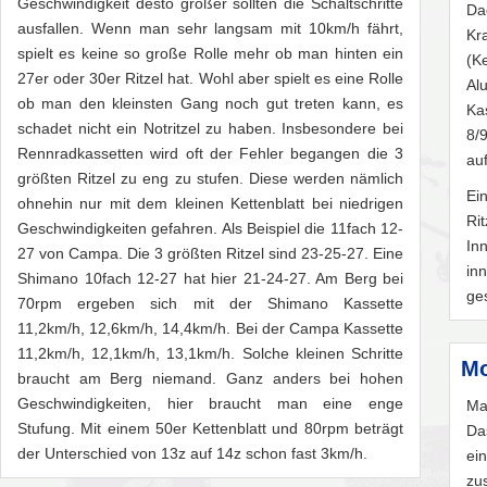
Geschwindigkeit desto größer sollten die Schaltschritte
Da
ausfallen. Wenn man sehr langsam mit 10km/h fährt,
Kr
spielt es keine so große Rolle mehr ob man hinten ein
(K
27er oder 30er Ritzel hat. Wohl aber spielt es eine Rolle
Al
ob man den kleinsten Gang noch gut treten kann, es
Ka
schadet nicht ein Notritzel zu haben. Insbesondere bei
8/
Rennradkassetten wird oft der Fehler begangen die 3
au
größten Ritzel zu eng zu stufen. Diese werden nämlich
E
ohnehin nur mit dem kleinen Kettenblatt bei niedrigen
Ri
Geschwindigkeiten gefahren. Als Beispiel die 11fach 12-
In
27 von Campa. Die 3 größten Ritzel sind 23-25-27. Eine
inn
Shimano 10fach 12-27 hat hier 21-24-27. Am Berg bei
ge
70rpm ergeben sich mit der Shimano Kassette
11,2km/h, 12,6km/h, 14,4km/h. Bei der Campa Kassette
11,2km/h, 12,1km/h, 13,1km/h. Solche kleinen Schritte
Mo
braucht am Berg niemand. Ganz anders bei hohen
Geschwindigkeiten, hier braucht man eine enge
Ma
Stufung. Mit einem 50er Kettenblatt und 80rpm beträgt
Da
der Unterschied von 13z auf 14z schon fast 3km/h.
ei
zu