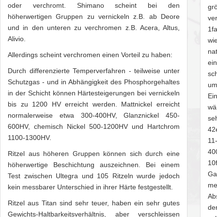
oder verchromt. Shimano scheint bei den
gr
höherwertigen Gruppen zu vernickeln z.B. ab Deore
ve
und in den unteren zu verchromen z.B. Acera, Altus,
1f
Alivio.
wi
na
Allerdings scheint verchromen einen Vorteil zu haben:
ei
Durch differenzierte Temperverfahren - teilweise unter
sc
Schutzgas - und in Abhängigkeit des Phosphorgehaltes
um
in der Schicht können Härtesteigerungen bei vernickeln
Ei
bis zu 1200 HV erreicht werden. Mattnickel erreicht
wä
normalerweise etwa 300-400HV, Glanznickel 450-
se
600HV, chemisch Nickel 500-1200HV und Hartchrom
42
1100-1300HV.
11
40
Ritzel aus höheren Gruppen können sich durch eine
10
höherwertige Beschichtung auszeichnen. Bei einem
Ga
Test zwischen Ultegra und 105 Ritzeln wurde jedoch
me
kein messbarer Unterschied in ihrer Härte festgestellt.
Ab
Ritzel aus Titan sind sehr teuer, haben ein sehr gutes
de
Gewichts-Haltbarkeitsverhältnis, aber verschleissen