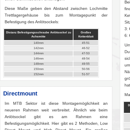
Be
Diese Maße geben den Abstand zwischen Lochmitte
f
Trettlagergehäuse bis zum Montagepunkt der
Ke
Befestigung des Anlötsockels:
Sit
3:
Distanz Befestigungsschraube Anlötsockel zu
Großes
6:
Achsmitte
Kettenblatt
140mm
45-51
Um
142mm
46-52
Du
144mm
47-53
si
146mm
48-54
148mm
49-55
um
150mm
50-56
Nä
152mm
51-57
gr
hat
Directmount
Ma
Im MTB Sektor ist diese Montagemöglichkeit an
D
neueren Rahmen weit verbreitet. Ähnlich wie beim
Anlötsockel gibt es am Rahmen eine
Befestigungsmöglichkeit. Hier gibt es 2 Methoden, Low