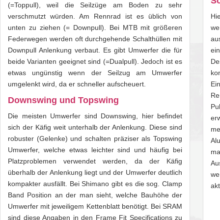
Sc
(=Toppull), weil die Seilzüge am Boden zu sehr
verschmutzt würden. Am Rennrad ist es üblich von
Hi
unten zu ziehen (= Downpull). Bei MTB mit größeren
we
Federwegen werden oft durchgehende Schalthüllen mit
au
Downpull Anlenkung verbaut. Es gibt Umwerfer die für
ei
beide Varianten geeignet sind (=Dualpull). Jedoch ist es
De
etwas ungünstig wenn der Seilzug am Umwerfer
ko
umgelenkt wird, da er schneller aufscheuert.
Ei
Re
Downswing und Topswing
Pu
Die meisten Umwerfer sind Downswing, hier befindet
er
sich der Käfig weit unterhalb der Anlenkung. Diese sind
me
robuster (Gelenke) und schalten präziser als Topswing
Al
Umwerfer, welche etwas leichter sind und häufig bei
ma
Platzproblemen verwendet werden, da der Käfig
Au
überhalb der Anlenkung liegt und der Umwerfer deutlich
we
kompakter ausfällt. Bei Shimano gibt es die sog. Clamp
akt
Band Position an der man sieht, welche Bauhöhe der
Umwerfer mit jeweiligem Kettenblatt benötigt. Bei SRAM
sind diese Angaben in den Frame Fit Specifications zu