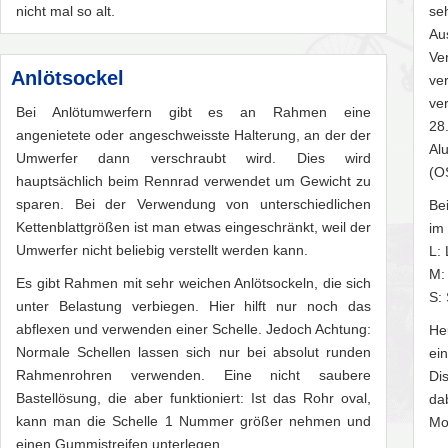
nicht mal so alt.
se
Au
Ve
Anlötsockel
ve
ve
Bei Anlötumwerfern gibt es an Rahmen eine
28
angenietete oder angeschweisste Halterung, an der der
Al
Umwerfer dann verschraubt wird. Dies wird
(O
hauptsächlich beim Rennrad verwendet um Gewicht zu
sparen. Bei der Verwendung von unterschiedlichen
Be
Kettenblattgrößen ist man etwas eingeschränkt, weil der
im
Umwerfer nicht beliebig verstellt werden kann.
L:
M:
Es gibt Rahmen mit sehr weichen Anlötsockeln, die sich
S:
unter Belastung verbiegen. Hier hilft nur noch das
abflexen und verwenden einer Schelle. Jedoch Achtung:
He
Normale Schellen lassen sich nur bei absolut runden
ei
Rahmenrohren verwenden. Eine nicht saubere
Di
Bastellösung, die aber funktioniert: Ist das Rohr oval,
da
kann man die Schelle 1 Nummer größer nehmen und
Mo
einen Gummistreifen unterlegen.