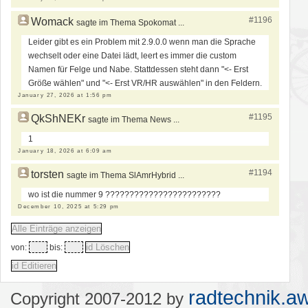
#1196
Womack
sagte im Thema Spokomat ...
Leider gibt es ein Problem mit 2.9.0.0 wenn man die Sprache
wechselt oder eine Datei lädt, leert es immer die custom
Namen für Felge und Nabe. Stattdessen steht dann "<- Erst
Größe wählen" und "<- Erst VR/HR auswählen" in den Feldern.
January 27, 2026 at 1:56 pm
#1195
QkShNEKr
sagte im Thema News ...
1
January 18, 2026 at 6:09 am
#1194
torsten
sagte im Thema SlAmrHybrid ...
wo ist die nummer 9 ????????????????????????
December 10, 2025 at 5:29 pm
von:
bis:
radtechnik.aw
Copyright 2007-2012 by