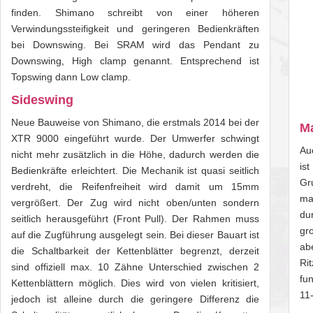
finden. Shimano schreibt von einer höheren
Verwindungssteifigkeit und geringeren Bedienkräften
bei Downswing. Bei SRAM wird das Pendant zu
Downswing, High clamp genannt. Entsprechend ist
Topswing dann Low clamp.
Sideswing
Neue Bauweise von Shimano, die erstmals 2014 bei der
Ma
XTR 9000 eingeführt wurde. Der Umwerfer schwingt
Au
nicht mehr zusätzlich in die Höhe, dadurch werden die
is
Bedienkräfte erleichtert. Die Mechanik ist quasi seitlich
Gr
verdreht, die Reifenfreiheit wird damit um 15mm
ma
vergrößert. Der Zug wird nicht oben/unten sondern
du
seitlich herausgeführt (Front Pull). Der Rahmen muss
gr
auf die Zugführung ausgelegt sein. Bei dieser Bauart ist
ab
die Schaltbarkeit der Kettenblätter begrenzt, derzeit
Ri
sind offiziell max. 10 Zähne Unterschied zwischen 2
fu
Kettenblättern möglich. Dies wird von vielen kritisiert,
11
jedoch ist alleine durch die geringere Differenz die