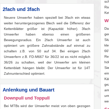
sc
Ra
2fach und 3fach
Ke
Neuere Umwerfer haben speziell bei 3fach ein etwas
Wi
weiter heruntergezogenes Blech weil die Differenz der
Da
Kettenblätter größer ist (Kapazität höher). 3fach
ge
Umwerfer haben ebenso einen größeren
Si
Bewegungsradius. Ein 2fach Umwerfer ist auch
kl
optimiert um größere Zahnabstände auf einmal zu
66°
schalten z.B. von 50 auf 34. Bei einigen 2fach
Re
Umwerfern z.B. FD-M667 für 36/22 ist es nicht möglich
hö
36/26 zu schalten, weil der Umwerfer am kleinen
Si
Kettenblatt hängen bleibt. Der Umwerfer ist für 14T
ei
Zahnunterschied optimiert.
Kä
ge
Anlenkung und Bauart
am
um
Downpull und Toppull
we
Bei MTBs wird der Umwerfer meist von oben gezogen