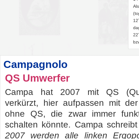
Al
(t
12
da
22
bz
Campagnolo
QS Umwerfer
Campa hat 2007 mit QS (Quic
verkürzt, hier aufpassen mit der
ohne QS, die zwar immer funkti
schalten könnte. Campa schreib
2007 werden alle linken Ergop