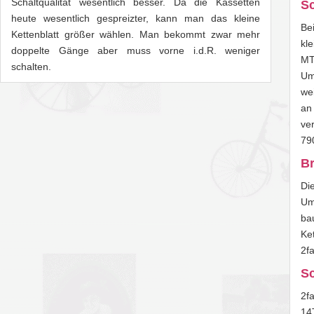
Schaltqualität wesentlich besser. Da die Kassetten
Sc
heute wesentlich gespreizter, kann man das kleine
Be
Kettenblatt größer wählen. Man bekommt zwar mehr
kl
doppelte Gänge aber muss vorne i.d.R. weniger
MT
schalten.
Um
we
an 
ve
790
Br
Di
Um
ba
Ket
2f
Sc
2f
14