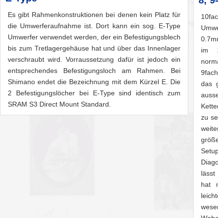
8, 9
Es gibt Rahmenkonstruktionen bei denen kein Platz für
10fa
die Umwerferaufnahme ist. Dort kann ein sog. E-Type
Umwer
Umwerfer verwendet werden, der ein Befestigungsblech
0.7mm
bis zum Tretlagergehäuse hat und über das Innenlager
im 1
verschraubt wird. Vorraussetzung dafür ist jedoch ein
norm
entsprechendes Befestigungsloch am Rahmen. Bei
9fach
Shimano endet die Bezeichnung mit dem Kürzel E. Die
das 
2 Befestigungslöcher bei E-Type sind identisch zum
ausse
SRAM S3 Direct Mount Standard.
Kette
zu se
weit
größe
Setup
Diag
lässt
hat 
leic
wesen