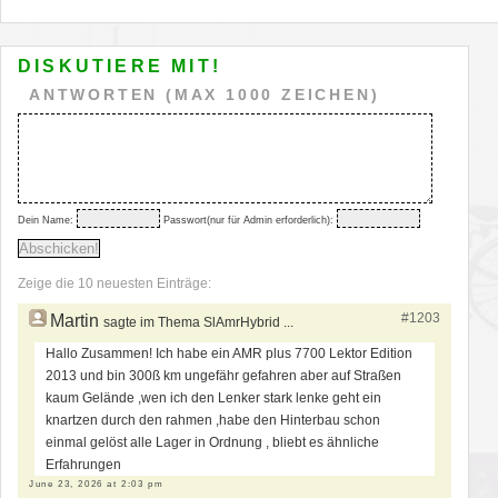
DISKUTIERE MIT!
ANTWORTEN (MAX 1000 ZEICHEN)
Dein Name:
Passwort(nur für Admin erforderlich):
Zeige die 10 neuesten Einträge:
#1203
Martin
sagte im Thema SlAmrHybrid ...
Hallo Zusammen! Ich habe ein AMR plus 7700 Lektor Edition
2013 und bin 300ß km ungefähr gefahren aber auf Straßen
kaum Gelände ,wen ich den Lenker stark lenke geht ein
knartzen durch den rahmen ,habe den Hinterbau schon
einmal gelöst alle Lager in Ordnung , bliebt es ähnliche
Erfahrungen
June 23, 2026 at 2:03 pm