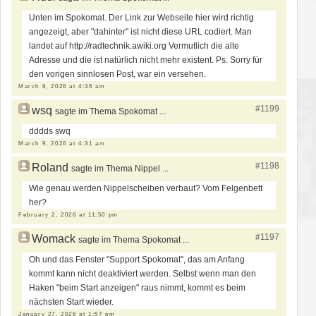
Unten im Spokomat. Der Link zur Webseite hier wird richtig
angezeigt, aber "dahinter" ist nicht diese URL codiert. Man
landet auf http://radtechnik.awiki.org Vermutlich die alte
Adresse und die ist natürlich nicht mehr existent. Ps. Sorry für
den vorigen sinnlosen Post, war ein versehen.
March 9, 2026 at 4:36 am
#1199
wsq
sagte im Thema Spokomat ...
dddds swq
March 9, 2026 at 4:31 am
#1198
Roland
sagte im Thema Nippel ...
Wie genau werden Nippelscheiben verbaut? Vom Felgenbett
her?
February 2, 2026 at 11:50 pm
#1197
Womack
sagte im Thema Spokomat ...
Oh und das Fenster "Support Spokomat", das am Anfang
kommt kann nicht deaktiviert werden. Selbst wenn man den
Haken "beim Start anzeigen" raus nimmt, kommt es beim
nächsten Start wieder.
January 27, 2026 at 1:57 pm