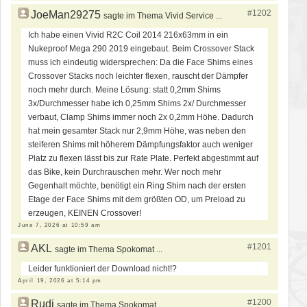
#1202
JoeMan29275
sagte im Thema Vivid Service ...
Ich habe einen Vivid R2C Coil 2014 216x63mm in ein
Nukeproof Mega 290 2019 eingebaut. Beim Crossover Stack
muss ich eindeutig widersprechen: Da die Face Shims eines
Crossover Stacks noch leichter flexen, rauscht der Dämpfer
noch mehr durch. Meine Lösung: statt 0,2mm Shims
3x/Durchmesser habe ich 0,25mm Shims 2x/ Durchmesser
verbaut, Clamp Shims immer noch 2x 0,2mm Höhe. Dadurch
hat mein gesamter Stack nur 2,9mm Höhe, was neben den
steiferen Shims mit höherem Dämpfungsfaktor auch weniger
Platz zu flexen lässt bis zur Rate Plate. Perfekt abgestimmt auf
das Bike, kein Durchrauschen mehr. Wer noch mehr
Gegenhalt möchte, benötigt ein Ring Shim nach der ersten
Etage der Face Shims mit dem größten OD, um Preload zu
erzeugen, KEINEN Crossover!
June 7, 2026 at 10:59 am
#1201
AKL
sagte im Thema Spokomat ...
Leider funktioniert der Download nicht!?
April 19, 2026 at 5:14 pm
#1200
Rudi
sagte im Thema Spokomat ...