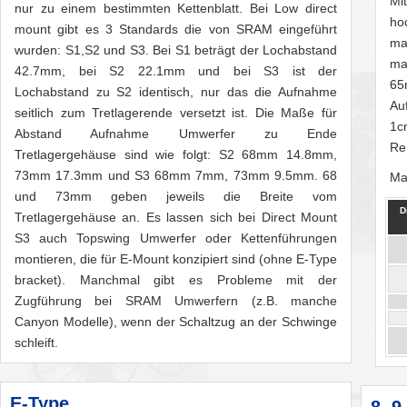
Mi
nur zu einem bestimmten Kettenblatt. Bei Low direct
ho
mount gibt es 3 Standards die von SRAM eingeführt
ma
wurden: S1,S2 und S3. Bei S1 beträgt der Lochabstand
ma
42.7mm, bei S2 22.1mm und bei S3 ist der
65
Lochabstand zu S2 identisch, nur das die Aufnahme
Au
seitlich zum Tretlagerende versetzt ist. Die Maße für
1c
Abstand Aufnahme Umwerfer zu Ende
Re
Tretlagergehäuse sind wie folgt: S2 68mm 14.8mm,
73mm 17.3mm und S3 68mm 7mm, 73mm 9.5mm. 68
Ma
und 73mm geben jeweils die Breite vom
D
Tretlagergehäuse an. Es lassen sich bei Direct Mount
S3 auch Topswing Umwerfer oder Kettenführungen
montieren, die für E-Mount konzipiert sind (ohne E-Type
bracket). Manchmal gibt es Probleme mit der
Zugführung bei SRAM Umwerfern (z.B. manche
Canyon Modelle), wenn der Schaltzug an der Schwinge
schleift.
E-Type