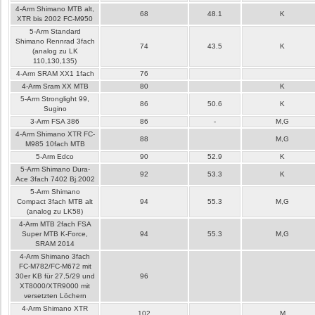
4-Arm Shimano MTB alt,
68
48.1
K
XTR bis 2002 FC-M950
5-Arm Standard
Shimano Rennrad 3fach
74
43.5
K
(analog zu LK
110,130,135)
4-Arm SRAM XX1 1fach
76
4-Arm Sram XX MTB
80
K
5-Arm Stronglight 99,
86
50.6
K
Sugino
3-Arm FSA 386
86
-
M,G
4-Arm Shimano XTR FC-
88
M,G
M985 10fach MTB
5-Arm Edco
90
52.9
K
5-Arm Shimano Dura-
92
53.3
K
Ace 3fach 7402 Bj.2002
5-Arm Shimano
Compact 3fach MTB alt
94
55.3
M,G
(analog zu LK58)
4-Arm MTB 2fach FSA
Super MTB K-Force,
94
55.3
M,G
SRAM 2014
4-Arm Shimano 3fach
FC-M782/FC-M672 mit
30er KB für 27,5/29 und
96
XT8000/XTR9000 mit
versetzten Löchern
4-Arm Shimano XTR
102
M