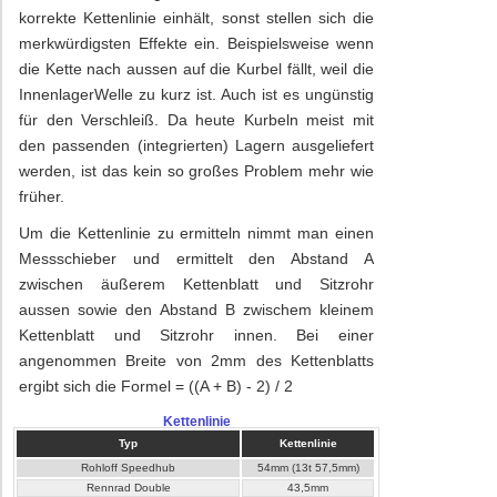
korrekte Kettenlinie einhält, sonst stellen sich die
merkwürdigsten Effekte ein. Beispielsweise wenn
die Kette nach aussen auf die Kurbel fällt, weil die
InnenlagerWelle zu kurz ist. Auch ist es ungünstig
für den Verschleiß. Da heute Kurbeln meist mit
den passenden (integrierten) Lagern ausgeliefert
werden, ist das kein so großes Problem mehr wie
früher.
Um die Kettenlinie zu ermitteln nimmt man einen
Messschieber und ermittelt den Abstand A
zwischen äußerem Kettenblatt und Sitzrohr
aussen sowie den Abstand B zwischem kleinem
Kettenblatt und Sitzrohr innen. Bei einer
angenommen Breite von 2mm des Kettenblatts
ergibt sich die Formel = ((A + B) - 2) / 2
Kettenlinie
Typ
Kettenlinie
Rohloff Speedhub
54mm (13t 57,5mm)
Rennrad Double
43,5mm