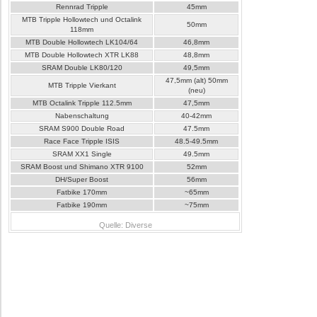
Rennrad Tripple
45mm
MTB Tripple Hollowtech und Octalink
50mm
118mm
MTB Double Hollowtech LK104/64
46,8mm
MTB Double Hollowtech XTR LK88
48,8mm
SRAM Double LK80/120
49,5mm
47,5mm (alt) 50mm
MTB Tripple Vierkant
(neu)
MTB Octalink Tripple 112.5mm
47,5mm
Nabenschaltung
40-42mm
SRAM S900 Double Road
47.5mm
Race Face Tripple ISIS
48.5-49.5mm
SRAM XX1 Single
49.5mm
SRAM Boost und Shimano XTR 9100
52mm
DH/Super Boost
56mm
Fatbike 170mm
~65mm
Fatbike 190mm
~75mm
Quelle: Diverse