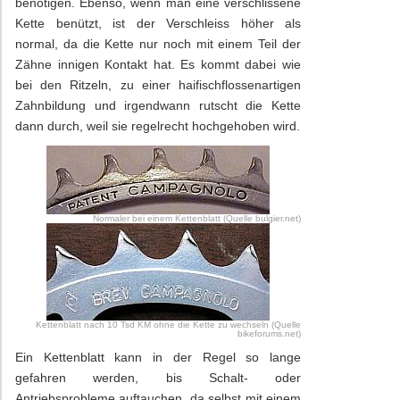
benötigen. Ebenso, wenn man eine verschlissene
Kette benützt, ist der Verschleiss höher als
normal, da die Kette nur noch mit einem Teil der
Zähne innigen Kontakt hat. Es kommt dabei wie
bei den Ritzeln, zu einer haifischflossenartigen
Zahnbildung und irgendwann rutscht die Kette
dann durch, weil sie regelrecht hochgehoben wird.
Normaler bei einem Kettenblatt (Quelle bulgier.net)
Kettenblatt nach 10 Tsd KM ohne die Kette zu wechseln (Quelle
bikeforums.net)
Ein Kettenblatt kann in der Regel so lange
gefahren werden, bis Schalt- oder
Antriebsprobleme auftauchen, da selbst mit einem