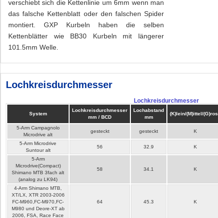
verschiebt sich die Kettenlinie um 6mm wenn man
das falsche Kettenblatt oder den falschen Spider
montiert. GXP Kurbeln haben die selben
Kettenblätter wie BB30 Kurbeln mit längerer
101.5mm Welle.
Lochkreisdurchmesser
Lochkreisdurchmesser
Lochkreisdurchmesser
Lochabstand
System
(K)lein/(M)ittel/(G)ro
mm / BCD
mm
5-Arm Campagnolo
gesteckt
gesteckt
K
Microdrive alt
5-Arm Microdrive
56
32.9
K
Suntour alt
5-Arm
Microdrive(Compact)
58
34.1
K
Shimano MTB 3fach alt
(analog zu LK94)
4-Arm Shimano MTB,
XT/LX, XTR 2003-2006
FC-M960,FC-M970,FC-
64
45.3
K
M980 und Deore-XT ab
2006, FSA, Race Face