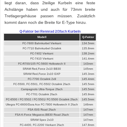
liegt daran, dass 2teilige Kurbeln eine feste
Achslänge haben und auch für 73mm breite
Tretlagergehäuse passen müssen. Zusätzlich
kommt dann noch die Breite für E-Type hinzu.
Q-Faktor bei Rennrad 2/3fach Kurbeln
Modell
Q-Faktor
FC-7600 Bahnkurbel Vierkant
134.5mm
FC-7710 Bahnkurbel Octalink
135.8mm
FC-7402 Vierkant
138.2mm
FC-7410 Vierkant
141.4mm
FC-R700/105 FC-5600 Hollowtech II
143mm
SRAM Red,Force 2x10 BB30
145mm
SRAM Red,Force 2x10 GXP
145.3mm
FC-7700 Octalink 2x9
145.4mm
FC-5500, FC-5501, FC-5502 Octalink 2fach
145.5mm
Campagnolo Ultra-Torque 2fach
145.5mm
FC-7701 Octalink 2fach
145.9mm
FC-6500 / FC-5502 / FC-5501/ FC-5500 Octalink 2fach
145.5mm
Ultegra FC-6600/Dura Ace FC-7800 Hollowtech II 2fach
146mm
FSA ISIS Road 2fach
147mm
FSA K-Force Megaexo,BB30 Road 2fach
147mm
SRAM Spex 2x10
147mm
FC-4400, FC-2200 Vierkant 2fach
147.8mm