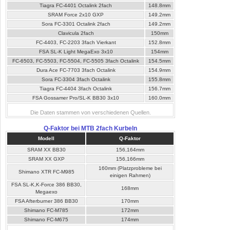
Tiagra FC-4401 Octalink 2fach
148.8mm
SRAM Force 2x10 GXP
149.2mm
Sora FC-3301 Octalink 2fach
149.2mm
Clavicula 2fach
150mm
FC-4403, FC-2203 3fach Vierkant
152.8mm
FSA SL-K Light MegaExo 3x10
154mm
FC-6503, FC-5503, FC-5504, FC-5505 3fach Octalink
154.5mm
Dura Ace FC-7703 3fach Octalink
154.9mm
Sora FC-3304 3fach Octalink
155.8mm
Tiagra FC-4404 3fach Octalink
156.7mm
FSA Gossamer Pro/SL-K BB30 3x10
160.0mm
Die Daten stammen von verschiedenen Quellen.
Q-Faktor bei MTB 2fach Kurbeln
Modell
Q-Faktor
SRAM XX BB30
156,164mm
SRAM XX GXP
156,166mm
160mm (Platzprobleme bei
Shimano XTR FC-M985
einigen Rahmen)
FSA SL-K,K-Force 386 BB30,
168mm
Megaexo
FSA Afterburner 386 BB30
170mm
Shimano FC-M785
172mm
Shimano FC-M675
174mm