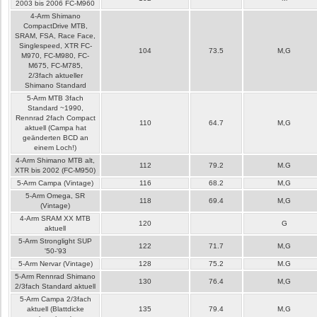
2003 bis 2006 FC-M960
4-Arm Shimano
CompactDrive MTB,
SRAM, FSA, Race Face,
Singlespeed, XTR FC-
104
73.5
M,G
M970, FC-M980, FC-
M675, FC-M785,
2/3fach aktueller
Shimano Standard
5-Arm MTB 3fach
Standard ~1990,
Rennrad 2fach Compact
110
64.7
M,G
aktuell (Campa hat
geänderten BCD an
einem Loch!)
4-Arm Shimano MTB alt,
112
79.2
M.G
XTR bis 2002 (FC-M950)
5-Arm Campa (Vintage)
116
68.2
M,G
5-Arm Omega, SR
118
69.4
M,G
(Vintage)
4-Arm SRAM XX MTB
120
G
aktuell
5-Arm Stronglight SUP
122
71.7
M,G
'50-'93
5-Arm Nervar (Vintage)
128
75.2
M.G
5-Arm Rennrad Shimano
130
76.4
M,G
2/3fach Standard aktuell
5-Arm Campa 2/3fach
aktuell (Blattdicke
135
79.4
M,G