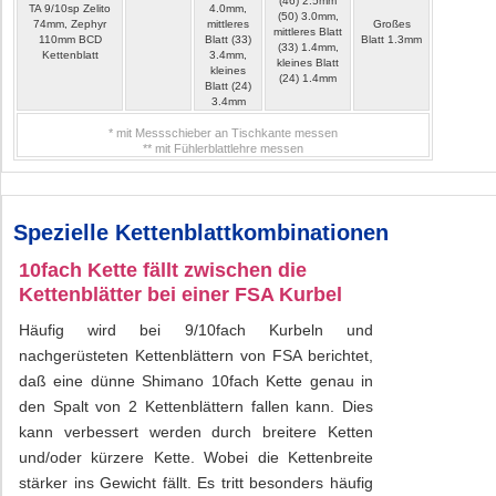
(46) 2.5mm
TA 9/10sp Zelito
4.0mm,
(50) 3.0mm,
74mm, Zephyr
mittleres
Großes
mittleres Blatt
110mm BCD
Blatt (33)
Blatt 1.3mm
(33) 1.4mm,
Kettenblatt
3.4mm,
kleines Blatt
kleines
(24) 1.4mm
Blatt (24)
3.4mm
* mit Messschieber an Tischkante messen
** mit Fühlerblattlehre messen
Spezielle Kettenblattkombinationen
10fach Kette fällt zwischen die
Kettenblätter bei einer FSA Kurbel
Häufig wird bei 9/10fach Kurbeln und
nachgerüsteten Kettenblättern von FSA berichtet,
daß eine dünne Shimano 10fach Kette genau in
den Spalt von 2 Kettenblättern fallen kann. Dies
kann verbessert werden durch breitere Ketten
und/oder kürzere Kette. Wobei die Kettenbreite
stärker ins Gewicht fällt. Es tritt besonders häufig