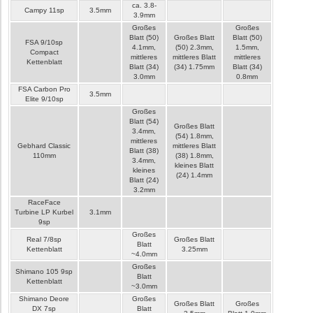
ca. 3.8-
Campy 11sp
3.5mm
3.9mm
Großes
Großes
Blatt (50)
Großes Blatt
Blatt (50)
FSA 9/10sp
4.1mm,
(50) 2.3mm,
1.5mm,
Compact
mittleres
mittleres Blatt
mittleres
Kettenblatt
Blatt (34)
(34) 1.75mm
Blatt (34)
3.0mm
0.8mm
FSA Carbon Pro
3.5mm
Elite 9/10sp
Großes
Blatt (54)
Großes Blatt
3.4mm,
(54) 1.8mm,
mittleres
Gebhard Classic
mittleres Blatt
Blatt (38)
110mm
(38) 1.8mm,
3.4mm,
kleines Blatt
kleines
(24) 1.4mm
Blatt (24)
3.2mm
RaceFace
Turbine LP Kurbel
3.1mm
9sp
Großes
Real 7/8sp
Großes Blatt
Blatt
Kettenblatt
3.25mm
~4.0mm
Großes
Shimano 105 9sp
Blatt
Kettenblatt
~3.0mm
Shimano Deore
Großes
Großes Blatt
Großes
DX 7sp
Blatt