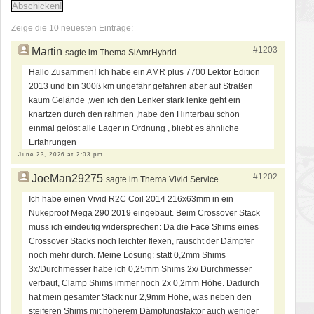
Zeige die 10 neuesten Einträge:
#1203
Martin
sagte im Thema SlAmrHybrid ...
Hallo Zusammen! Ich habe ein AMR plus 7700 Lektor Edition
2013 und bin 300ß km ungefähr gefahren aber auf Straßen
kaum Gelände ,wen ich den Lenker stark lenke geht ein
knartzen durch den rahmen ,habe den Hinterbau schon
einmal gelöst alle Lager in Ordnung , bliebt es ähnliche
Erfahrungen
June 23, 2026 at 2:03 pm
#1202
JoeMan29275
sagte im Thema Vivid Service ...
Ich habe einen Vivid R2C Coil 2014 216x63mm in ein
Nukeproof Mega 290 2019 eingebaut. Beim Crossover Stack
muss ich eindeutig widersprechen: Da die Face Shims eines
Crossover Stacks noch leichter flexen, rauscht der Dämpfer
noch mehr durch. Meine Lösung: statt 0,2mm Shims
3x/Durchmesser habe ich 0,25mm Shims 2x/ Durchmesser
verbaut, Clamp Shims immer noch 2x 0,2mm Höhe. Dadurch
hat mein gesamter Stack nur 2,9mm Höhe, was neben den
steiferen Shims mit höherem Dämpfungsfaktor auch weniger