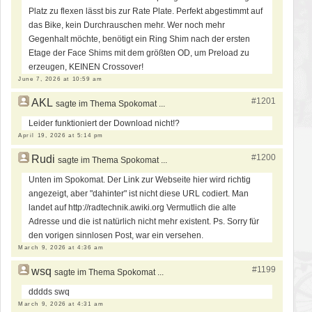
Platz zu flexen lässt bis zur Rate Plate. Perfekt abgestimmt auf
das Bike, kein Durchrauschen mehr. Wer noch mehr
Gegenhalt möchte, benötigt ein Ring Shim nach der ersten
Etage der Face Shims mit dem größten OD, um Preload zu
erzeugen, KEINEN Crossover!
June 7, 2026 at 10:59 am
#1201
AKL
sagte im Thema Spokomat ...
Leider funktioniert der Download nicht!?
April 19, 2026 at 5:14 pm
#1200
Rudi
sagte im Thema Spokomat ...
Unten im Spokomat. Der Link zur Webseite hier wird richtig
angezeigt, aber "dahinter" ist nicht diese URL codiert. Man
landet auf http://radtechnik.awiki.org Vermutlich die alte
Adresse und die ist natürlich nicht mehr existent. Ps. Sorry für
den vorigen sinnlosen Post, war ein versehen.
March 9, 2026 at 4:36 am
#1199
wsq
sagte im Thema Spokomat ...
dddds swq
March 9, 2026 at 4:31 am