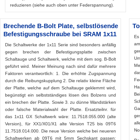
reduzieren (siehe auch oben unter Federspannung).
Brechende B-Bolt Plate, selbstlösende
To
Befestigungsschraube bei SRAM 1x11
Es
am
Die Schaltwerke der 1x11 Serie sind besonders anfällig
ge
gegen brechen der Befestigungsplatte zwischen
Um
Schaltauge und Schaltwerk, welche mit dem sog. B-Bolt
Me
geführt wird. Meiner Meinung nach sind dafür mehrere
da
Faktoren verantwortlich: 1. Die erhöhte Zugspannung
Fe
durch die Reibungskupplung 2. Die relativ kleine Fläche
Ha
der Platte, welche auf dem Schaltauge geklemmt wird,
Be
begünstigt ein selbstständiges lösen des Bolzens und
Sc
ein brechen der Platte. Sowie 3. zu dünne Wandstärken
Ga
oder falsche Materialwahl der Platte. Ersatzteilnr. für
ge
das 1x11 GX Schaltwerk wäre: 11.7518.055.000 (alte
al
Version), für XX1/X01/X1 alte Version T25 bis 09T6
Nor
11.7518.014.000. Die neue Version welche bei neueren
Schaltwerken ab 09T6 mit 5mm Sechskant passen: