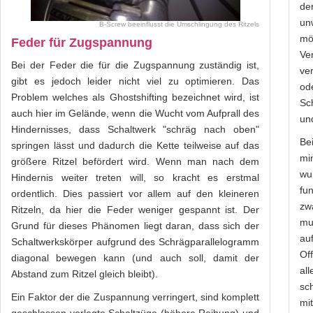
de
un
B-Screw beeinflusst die Umschlingung des Ritzels
mö
Feder für Zugspannung
Ve
Bei der Feder die für die Zugspannung zuständig ist,
ver
gibt es jedoch leider nicht viel zu optimieren. Das
od
Problem welches als Ghostshifting bezeichnet wird, ist
Sc
auch hier im Gelände, wenn die Wucht vom Aufprall des
un
Hindernisses, dass Schaltwerk "schräg nach oben"
Be
springen lässt und dadurch die Kette teilweise auf das
mi
größere Ritzel befördert wird. Wenn man nach dem
wu
Hindernis weiter treten will, so kracht es erstmal
fu
ordentlich. Dies passiert vor allem auf den kleineren
zw
Ritzeln, da hier die Feder weniger gespannt ist. Der
mu
Grund für dieses Phänomen liegt daran, dass sich der
au
Schaltwerkskörper aufgrund des Schrägparallelogramm
Of
diagonal bewegen kann (und auch soll, damit der
al
Abstand zum Ritzel gleich bleibt).
sc
Ein Faktor der die Zuspannung verringert, sind komplett
mi