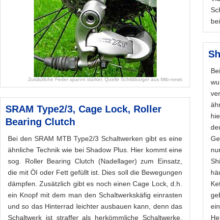
Sc
bei
Sh
Be
Zusätzliche Feder spannt stärker, Quelle Schildbürger aus Mtb-news
wu
ve
äh
SRAM Type2/3, Cage Lock, Roller
hi
Bearing Clutch
de
Bei den SRAM MTB Type2/3 Schaltwerken gibt es eine
Ge
ähnliche Technik wie bei Shadow Plus. Hier kommt eine
nu
sog. Roller Bearing Clutch (Nadellager) zum Einsatz,
Sh
die mit Öl oder Fett gefüllt ist. Dies soll die Bewegungen
hä
dämpfen. Zusätzlich gibt es noch einen Cage Lock, d.h.
Ke
ein Knopf mit dem man den Schaltwerkskäfig einrasten
ge
und so das Hinterrad leichter ausbauen kann, denn das
ei
Schaltwerk ist straffer als herkömmliche Schaltwerke.
He