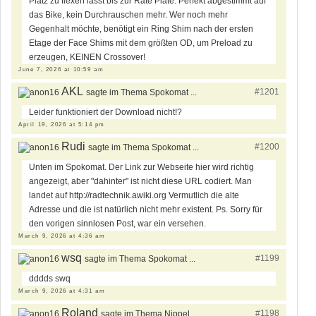
Platz zu flexen lässt bis zur Rate Plate. Perfekt abgestimmt auf
das Bike, kein Durchrauschen mehr. Wer noch mehr
Gegenhalt möchte, benötigt ein Ring Shim nach der ersten
Etage der Face Shims mit dem größten OD, um Preload zu
erzeugen, KEINEN Crossover!
June 7, 2026 at 10:59 am
AKL
#1201
sagte im Thema Spokomat ...
Leider funktioniert der Download nicht!?
April 19, 2026 at 5:14 pm
Rudi
#1200
sagte im Thema Spokomat ...
Unten im Spokomat. Der Link zur Webseite hier wird richtig
angezeigt, aber "dahinter" ist nicht diese URL codiert. Man
landet auf http://radtechnik.awiki.org Vermutlich die alte
Adresse und die ist natürlich nicht mehr existent. Ps. Sorry für
den vorigen sinnlosen Post, war ein versehen.
March 9, 2026 at 4:36 am
wsq
#1199
sagte im Thema Spokomat ...
dddds swq
March 9, 2026 at 4:31 am
Roland
#1198
sagte im Thema Nippel ...