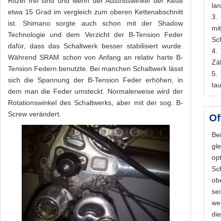
Ritzel frei sind und wenn der Austrittswinkel der Kette
la
etwa 15 Grad im vergleich zum oberen Kettenabschnitt
3.
ist. Shimano sorgte auch schon mit der Shadow
mi
Technologie und dem Verzicht der B-Tension Feder
Sch
dafür, dass das Schaltwerk besser stabilisiert wurde.
4.
Während SRAM schon von Anfang an relativ harte B-
Zä
Tension Federn benutzte. Bei manchen Schaltwerk lässt
5.
sich die Spannung der B-Tension Feder erhöhen, in
ta
dem man die Feder umsteckt. Normalerweise wird der
Rotationswinkel des Schaltwerks, aber mit der sog. B-
Screw verändert.
Of
Be
gl
op
Sc
ob
se
we
di