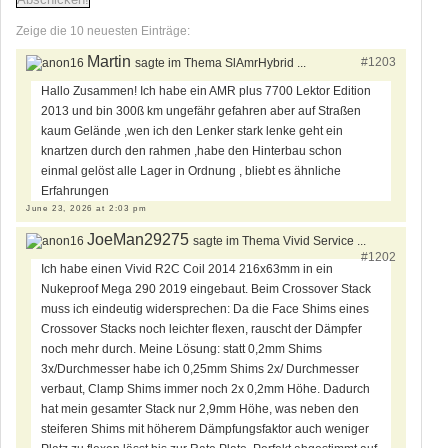
Zeige die 10 neuesten Einträge:
Martin
#1203
sagte im Thema SlAmrHybrid ...
Hallo Zusammen! Ich habe ein AMR plus 7700 Lektor Edition
2013 und bin 300ß km ungefähr gefahren aber auf Straßen
kaum Gelände ,wen ich den Lenker stark lenke geht ein
knartzen durch den rahmen ,habe den Hinterbau schon
einmal gelöst alle Lager in Ordnung , bliebt es ähnliche
Erfahrungen
June 23, 2026 at 2:03 pm
JoeMan29275
sagte im Thema Vivid Service ...
#1202
Ich habe einen Vivid R2C Coil 2014 216x63mm in ein
Nukeproof Mega 290 2019 eingebaut. Beim Crossover Stack
muss ich eindeutig widersprechen: Da die Face Shims eines
Crossover Stacks noch leichter flexen, rauscht der Dämpfer
noch mehr durch. Meine Lösung: statt 0,2mm Shims
3x/Durchmesser habe ich 0,25mm Shims 2x/ Durchmesser
verbaut, Clamp Shims immer noch 2x 0,2mm Höhe. Dadurch
hat mein gesamter Stack nur 2,9mm Höhe, was neben den
steiferen Shims mit höherem Dämpfungsfaktor auch weniger