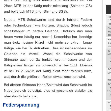
ein kurzer Käfig also meistens ausreichend ist. Bei
2fach MTB ist der Käfig meist mittellang (Shimano GS)
und bei 3fach MTB lang (Shimano SGS).
Ro
Neuere MTB Schaltwerke sind durch härtere Federn
1
8s
oder Technologien wie Horizon, Shadow (Plus) jedoch
Ro
schaltstabiler im harten Gelände. Dadurch das man
6
10
heute vorne häufig nur noch 1 Kettenblatt hat, benötigt
Ro
man trotz riesiger Ritzel nicht mehr so extrem lange
66
10
Käfige wie bei 3x Antrieben. Dies ist insbesondere im
M
Gelände ein Vorteil. Wobei die Schaltwerke von
M7
Shimano auch bei 2x funktionieren müssen und der
Käfig etwas länger als notwendig ist bei 1x11. Ebenso
M
ist bei 1x12 SRAM der Käfig nicht mehr wirklich kurz,
M7
was durch die größeren Rollen etwas kaschiert wird.
mit
Bei älteren Shimano Hone/Saint wird das Schaltwerk im
M
Nabenbereich befestigt, dies ist wesentlich stabiler als
10
über das Schaltauge.
M
Federspannung
1