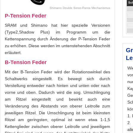
Sch
Shimano Double Servo-Panta Mechanismus
P-Tension Feder
SRAM und Shimano hat hier spezielle Versionen
(Type2,Shadow Plus) im Programm um die
Kettenspannung durch Änderung der P-Tension Feder
zu erhöhen. Diese werden im untenstehenden Abschnitt
Gr
erläutert.
Le
B-Tension Feder
Wi
Mit der B-Tension Feder wird der Rotationswinkel des
vo
Schaltwerks eingestellt. Es bewegt sich durch
nu
Verstellung entweder nach hinten und unten oder nach
Kap
vorne und oben. Dadurch wird die sog. Umschlingung
Ge
am Ritzel eingestellt und bewirkt auch eine
Sc
Veränderung des Abstands von oberer Leitrolle zum
kö
jeweiligen Ritzel. Die Umschlingung ist beim kleinsten
1.
Ritzel am geringsten, optimal ist wenn etwa 1-1,5
2.
Kettenglieder zwischen oberer Leitrolle und jeweiligem
al