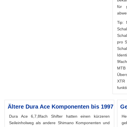
beka
für 
abwe
Tip: 
Scha
Schal
pro S
Scha
Ident
9fach
MT
Übers
XTR 
funkti
Ältere Dura Ace Komponenten bis 1997
Ge
Dura Ace 6,7,8fach Shifter hatten einen kürzeren
He
Seileinholweg als andere Shimano Komponenten und
ge