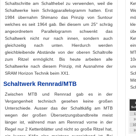
Schaltschritte am Schalthebel zu verwenden, weil die
Ke
Schaltwerke kein Schrägparallelogramm hatten. Erst
We
1984 übernahm Shimano das Prinzip von Suntour
mö
welches es seit 1964 gab. Bei diesem um 25° schräg
kl
angeordnetem Parallelogramm schwenkt das
üb
Schaltwerk nicht nur nach innen, sondern auch
Ke
gleichzeitig nach unten. Hierdurch werden
ei
gleichbleibende Abstände von der oberen Schaltrolle
MT
zum Ritzel ermöglicht. Bis heute arbeiten alle
10
Schaltwerke nach diesem Prinzip, mit Ausnahme der
un
SRAM Horizon Technik beim XX1.
Sc
Mi
Schaltwerk Rennrad/MTB
Sc
Zwischen MTB und Rennrad gab es in der
Vergangenheit technisch gesehen keine großen
Sch
Unterschiede. Ausser das der Schaltkäfig am MTB
1
wegen der großen Übersetzungsbandbreite meist
1
länger ist, während man am Rennrad vorne in der
10
Regel nur 2 Kettenblätter und nicht so große Ritzel hat,
1