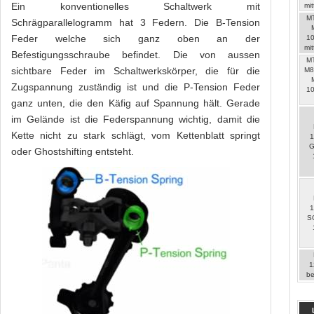
Ein konventionelles Schaltwerk mit
mit
M
Schrägparallelogramm hat 3 Federn. Die B-Tension
Feder welche sich ganz oben an der
1
mit
Befestigungsschraube befindet. Die von aussen
M
sichtbare Feder im Schaltwerkskörper, die für die
M8
Zugspannung zuständig ist und die P-Tension Feder
1
ganz unten, die den Käfig auf Spannung hält. Gerade
im Gelände ist die Federspannung wichtig, damit die
Kette nicht zu stark schlägt, vom Kettenblatt springt
1
G
oder Ghostshifting entsteht.
1
S
1
be