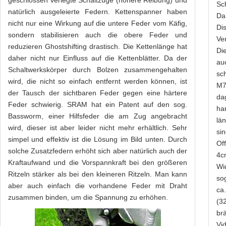
geschlossen verlegte Schaltzüge (höhere Reibung) und
Sc
natürlich ausgeleierte Federn. Kettenspanner haben
Da
nicht nur eine Wirkung auf die untere Feder vom Käfig,
Di
sondern stabilisieren auch die obere Feder und
Ve
reduzieren Ghostshifting drastisch. Die Kettenlänge hat
Di
daher nicht nur Einfluss auf die Kettenblätter. Da der
au
Schaltwerkskörper durch Bolzen zusammengehalten
sc
wird, die nicht so einfach entfernt werden können, ist
M7
der Tausch der sichtbaren Feder gegen eine härtere
da
Feder schwierig. SRAM hat ein Patent auf den sog.
ha
Bassworm, einer Hilfsfeder die am Zug angebracht
lä
wird, dieser ist aber leider nicht mehr erhältlich. Sehr
si
simpel und effektiv ist die Lösung im Bild unten. Durch
Of
solche Zusatzfedern erhöht sich aber natürlich auch der
4c
Kraftaufwand und die Vorspannkraft bei den größeren
Wi
Ritzeln stärker als bei den kleineren Ritzeln. Man kann
so
aber auch einfach die vorhandene Feder mit Draht
ca
zusammen binden, um die Spannung zu erhöhen.
(3
br
Vi