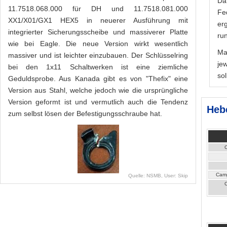
Da
11.7518.068.000 für DH und 11.7518.081.000
Fe
XX1/X01/GX1 HEX5 in neuerer Ausführung mit
er
integrierter Sicherungsscheibe und massiverer Platte
ru
wie bei Eagle. Die neue Version wirkt wesentlich
Ma
massiver und ist leichter einzubauen. Der Schlüsselring
je
bei den 1x11 Schaltwerken ist eine ziemliche
sol
Geduldsprobe. Aus Kanada gibt es von "Thefix" eine
Version aus Stahl, welche jedoch wie die ursprüngliche
Version geformt ist und vermutlich auch die Tendenz
Heb
zum selbst lösen der Befestigungsschraube hat.
Camp
Quelle: NSMB, User: Skip