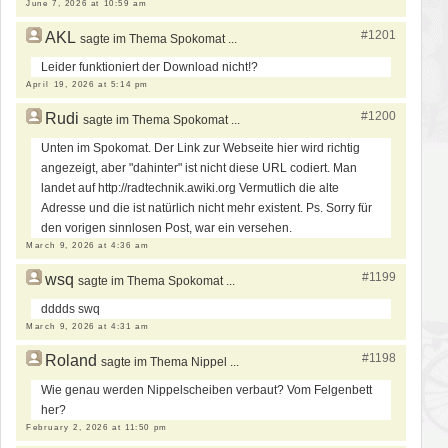
June 7, 2026 at 10:59 am
#1201
AKL
sagte im Thema Spokomat ...
Leider funktioniert der Download nicht!?
April 19, 2026 at 5:14 pm
#1200
Rudi
sagte im Thema Spokomat ...
Unten im Spokomat. Der Link zur Webseite hier wird richtig
angezeigt, aber "dahinter" ist nicht diese URL codiert. Man
landet auf http://radtechnik.awiki.org Vermutlich die alte
Adresse und die ist natürlich nicht mehr existent. Ps. Sorry für
den vorigen sinnlosen Post, war ein versehen.
March 9, 2026 at 4:36 am
#1199
wsq
sagte im Thema Spokomat ...
dddds swq
March 9, 2026 at 4:31 am
#1198
Roland
sagte im Thema Nippel ...
Wie genau werden Nippelscheiben verbaut? Vom Felgenbett
her?
February 2, 2026 at 11:50 pm