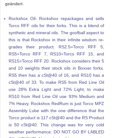
geändert.
Rockshox Oil- Rockshox repackages and sells
Torco RFF oils for their forks. This is a blend of
synthetic and mineral oils. The goofball aspect to
this is that Rockshox in their infinite wisdom re-
grades their product. RS2.5=Torco RFF 5,
RS5=Torco RFF 7, RS10=Torco RFF 15, and
RS15=Torco RFF 20. Rockshox considers their 5
and 10 weights their stock oils in Boxxer forks.
RS5 then has a cSt@40 of 16, and RS10 has a
cSt@40 of 33. To make RS5 from Red Line Oil
use 28% Extra Light and 72% Light, to make
RS10 from Red Line Oil use 93% Medium and
7% Heavy. Rockshox RedRum is just Torco MPZ
Assembly Lube with the one difference that the
Torco product is 117 cSt@40 and the RS Product
is 50 cSt@40. This change was for very cold
weather performance. DO NOT GO BY LABLED